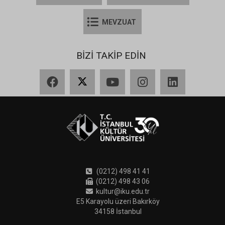
MEVZUAT
BİZİ TAKİP EDİN
Facebook
X
YouTube
Instagram
LinkedIn
(0212) 498 41 41
(0212) 498 43 06
kultur@iku.edu.tr
E5 Karayolu üzeri Bakırköy
34158 İstanbul