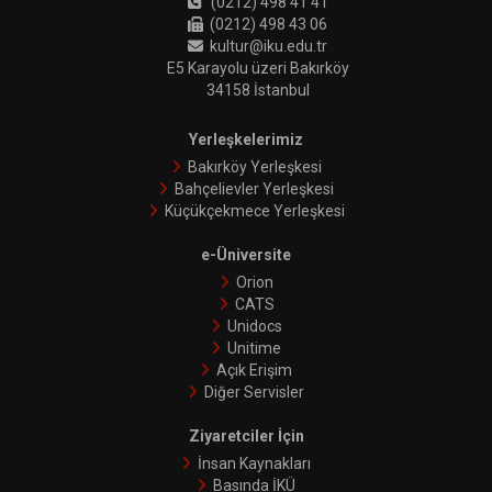
(0212) 498 41 41
(0212) 498 43 06
kultur@iku.edu.tr
E5 Karayolu üzeri Bakırköy
34158 İstanbul
Yerleşkelerimiz
Bakırköy Yerleşkesi
Bahçelievler Yerleşkesi
Küçükçekmece Yerleşkesi
e-Üniversite
Orion
CATS
Unidocs
Unitime
Açık Erişim
Diğer Servisler
Ziyaretciler İçin
İnsan Kaynakları
Basında İKÜ