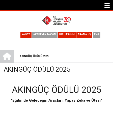
KALİTE
AKADEMİK TAKVİM
HIZLI ERİŞİM
ARAMA
ENG
ANA SAYFA
AKINGÜÇ ÖDÜLÜ 2025
SAYFA
AKINGÜÇ ÖDÜLÜ 2025
YOLU
AKINGÜÇ ÖDÜLÜ 2025
“Eğitimde Geleceğin Araçları: Yapay Zeka ve Ötesi”