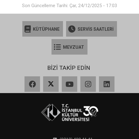
Son Güncelleme Tarihi: Çar, 24/12/2025 - 17:03
KÜTÜPHANE
SERVİS SAATLERİ
MEVZUAT
BİZİ TAKİP EDİN
Facebook
X
YouTube
Instagram
LinkedIn