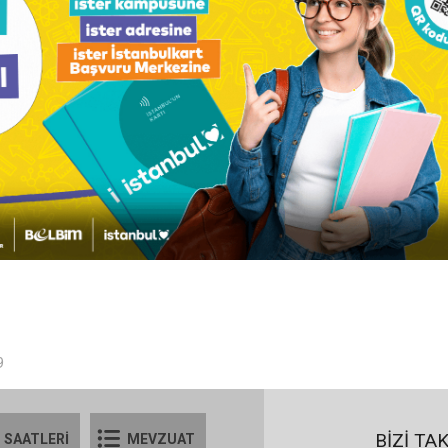
9
BİZİ TA
 SAATLERİ
MEVZUAT