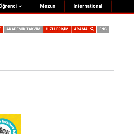
Öğrenci
Mezun
International
E
AKADEMİK TAKVİM
HIZLI ERİŞİM
ARAMA
ENG