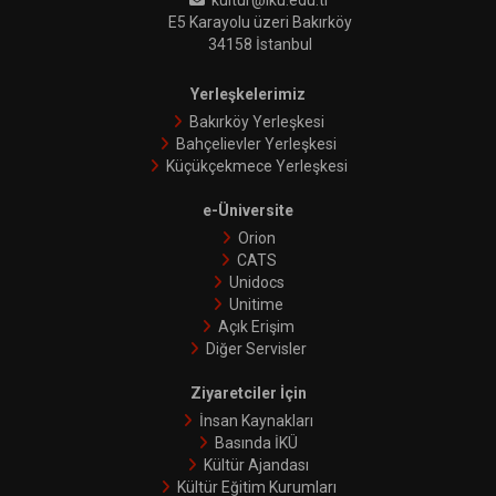
kultur@iku.edu.tr
E5 Karayolu üzeri Bakırköy
34158 İstanbul
Yerleşkelerimiz
Bakırköy Yerleşkesi
Bahçelievler Yerleşkesi
Küçükçekmece Yerleşkesi
e-Üniversite
Orion
CATS
Unidocs
Unitime
Açık Erişim
Diğer Servisler
Ziyaretciler İçin
İnsan Kaynakları
Basında İKÜ
Kültür Ajandası
Kültür Eğitim Kurumları