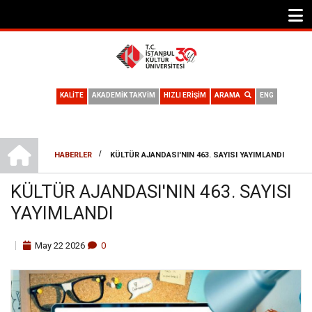
KALİTE
AKADEMİK TAKVİM
HIZLI ERİŞİM
ARAMA
ENG
ANA SAYFA
/
HABERLER
KÜLTÜR AJANDASI'NIN 463. SAYISI YAYIMLANDI
SAYFA
KÜLTÜR AJANDASI'NIN 463. SAYISI
YOLU
YAYIMLANDI
May
22
2026
0