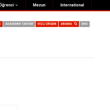
Öğrenci
Mezun
International
E
AKADEMİK TAKVİM
HIZLI ERİŞİM
ARAMA
ENG