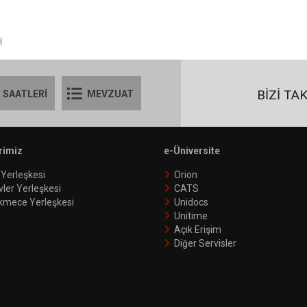
8
BİZİ TA
 SAATLERİ
MEVZUAT
rimiz
e-Üniversite
 Yerleşkesi
Orion
vler Yerleşkesi
CATS
kmece Yerleşkesi
Unidocs
Unitime
Açık Erişim
Diğer Servisler