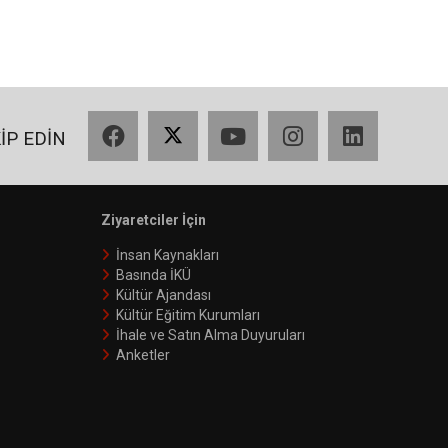
Facebook
X
YouTube
Instagram
LinkedIn
KİP EDİN
Ziyaretciler İçin
İnsan Kaynakları
Basında İKÜ
Kültür Ajandası
Kültür Eğitim Kurumları
İhale ve Satın Alma Duyuruları
Anketler