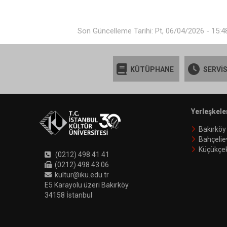
Son Güncelleme Tarihi: Pt, 06/04/2026 - 15:4
KÜTÜPHANE
SERVİS
Yerleşkele
Bakırköy
Bahçelie
Küçükçe
(0212) 498 41 41
(0212) 498 43 06
kultur@iku.edu.tr
E5 Karayolu üzeri Bakırköy
34158 İstanbul