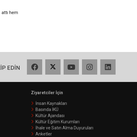
m attı hem
Facebook
X
YouTube
Instagram
LinkedIn
KİP EDİN
Ziyaretciler İçin
İnsan Kaynakları
Basında İKÜ
Kültür Ajandası
Kültür Eğitim Kurumları
İhale ve Satın Alma Duyuruları
Anketler