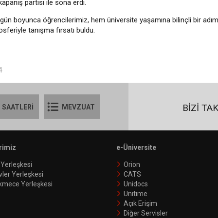
anış partisi ile sona erdi.
t gün boyunca öğrencilerimiz, hem üniversite yaşamına bilinçli bir adı
sferiyle tanışma fırsatı buldu.
4
BİZİ TA
 SAATLERİ
MEVZUAT
rimiz
e-Üniversite
 Yerleşkesi
Orion
vler Yerleşkesi
CATS
kmece Yerleşkesi
Unidocs
Unitime
Açık Erişim
Diğer Servisler