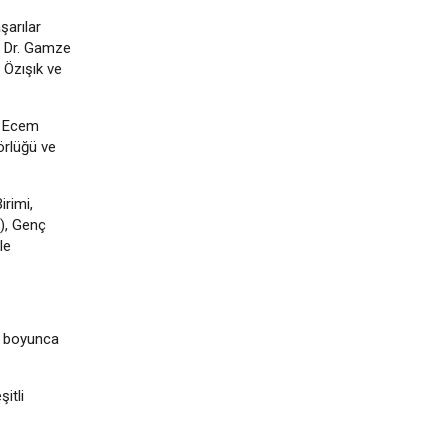
şarılar
ç. Dr. Gamze
 Özışık ve
nı Ecem
örlüğü ve
irimi,
O), Genç
le
ün boyunca
itli