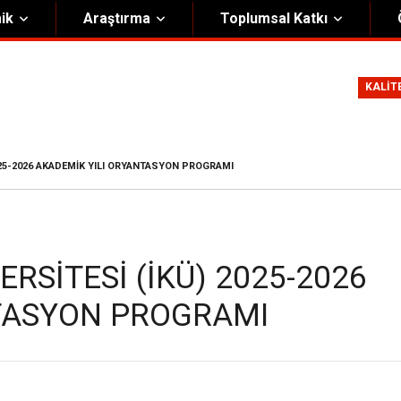
ik
Araştırma
Toplumsal Katkı
m
Kurumsal
KALİT
Onursal Başkan
Görsel Kimlik Rehberi
i Heyet
Kalite Yönetim Sistemi
025-2026 AKADEMIK YILI ORYANTASYON PROGRAMI
ük
Stratejik Plan
asyon Şeması
Eğiticinin Eğitimi Programı
Bilgi Güvenliği
RSITESI (İKÜ) 2025-2026
Politikalar
TASYON PROGRAMI