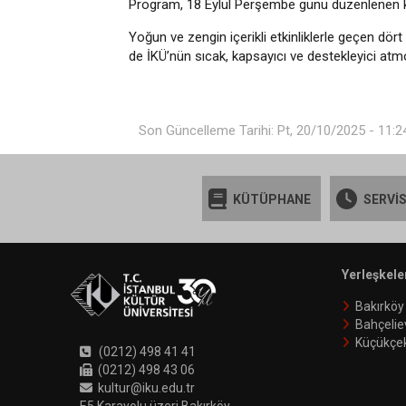
Program, 18 Eylül Perşembe günü düzenlenen kap
Yoğun ve zengin içerikli etkinliklerle geçen dör
de İKÜ’nün sıcak, kapsayıcı ve destekleyici atmo
Son Güncelleme Tarihi: Pt, 20/10/2025 - 11:2
KÜTÜPHANE
SERVİS
Yerleşkele
Bakırköy
Bahçelie
Küçükçe
(0212) 498 41 41
(0212) 498 43 06
kultur@iku.edu.tr
E5 Karayolu üzeri Bakırköy