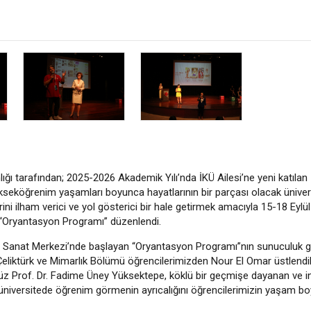
lığı tarafından; 2025-2026 Akademik Yılı’nda İKÜ Ailesi’ne yeni katılan
kseköğrenim yaşamları boyunca hayatlarının bir parçası olacak üniver
rini ilham verici ve yol gösterici bir hale getirmek amacıyla 15-18 Eylül 
 “Oryantasyon Programı” düzenlendi.
 Sanat Merkezi’nde başlayan “Oryantasyon Programı”nın sunuculuk gö
Çeliktürk ve Mimarlık Bölümü öğrencilerimizden Nour El Omar üstlendil
 Prof. Dr. Fadime Üney Yüksektepe, köklü bir geçmişe dayanan ve in
 üniversitede öğrenim görmenin ayrıcalığını öğrencilerimizin yaşam b