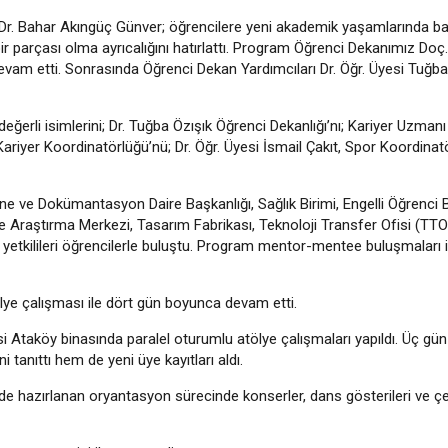
r. Bahar Akıngüç Günver; öğrencilere yeni akademik yaşamlarında ba
) bir parçası olma ayrıcalığını hatırlattı. Program Öğrenci Dekanımız Do
evam etti. Sonrasında Öğrenci Dekan Yardımcıları Dr. Öğr. Üyesi Tuğba
değerli isimlerini; Dr. Tuğba Özışık Öğrenci Dekanlığı’nı; Kariyer Uzma
riyer Koordinatörlüğü’nü; Dr. Öğr. Üyesi İsmail Çakıt, Spor Koordinat
ane ve Dokümantasyon Daire Başkanlığı, Sağlık Birimi, Engelli Öğrenci B
e Araştırma Merkezi, Tasarım Fabrikası, Teknoloji Transfer Ofisi (TT
i yetkilileri öğrencilerle buluştu. Program mentor-mentee buluşmaları i
lye çalışması ile dört gün boyunca devam etti.
esi Ataköy binasında paralel oturumlu atölye çalışmaları yapıldı. Üç g
 tanıttı hem de yeni üye kayıtları aldı.
lde hazırlanan oryantasyon sürecinde konserler, dans gösterileri ve çeş