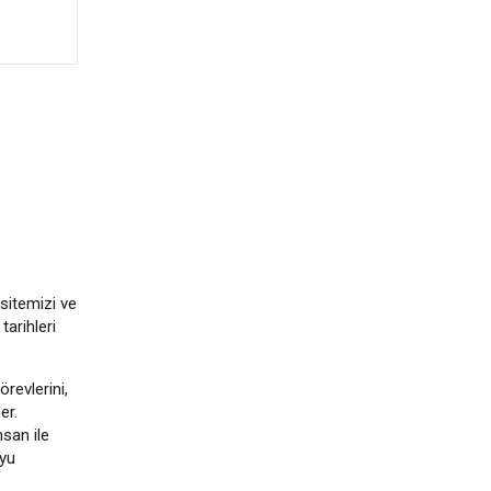
sitemizi ve
tarihleri
revlerini,
er.
san ile
oyu