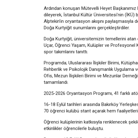
Ardından konuşan Mütevelli Heyet Başkanımız D
dileyerek, İstanbul Kültür Üniversitesi'nin (İKÜ
Alptekin’in oryantasyon akışını paylaşmasıyla d
Doğa Kurtyiğit sunumlarını gerçekleştirdiler.
Doğa Kurtyiğit, üniversitemizin temellerini atan 
Uçar, Öğrenci Yaşam, Kulüpler ve Profesyonel Ka
spor takımlarını tanıttı.
Programda; Uluslararası İlişkiler Birimi, Kütüph
Rehberlik ve Psikolojik Danışmanlık Uygulama v
Ofis, Mezun İlişkileri Birimi ve Mezunlar Derneğ
tamamlandı.
2025-2026 Oryantasyon Programı, 41 farklı atö
16-18 Eylül tarihleri arasında Bakırköy Yerleşk
70 öğrenci kulübü stant açarak hem faaliyetlerini
Öğrenci kulüplerinin katkısıyla renklenecek şeki
etkinlikler öğrencilerle buluştu.