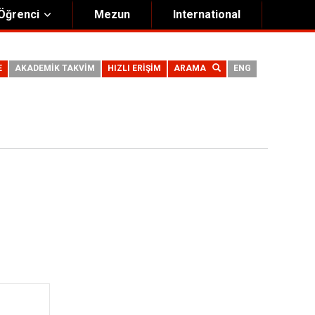
Öğrenci
Mezun
International
E
AKADEMİK TAKVİM
HIZLI ERİŞİM
ARAMA
ENG