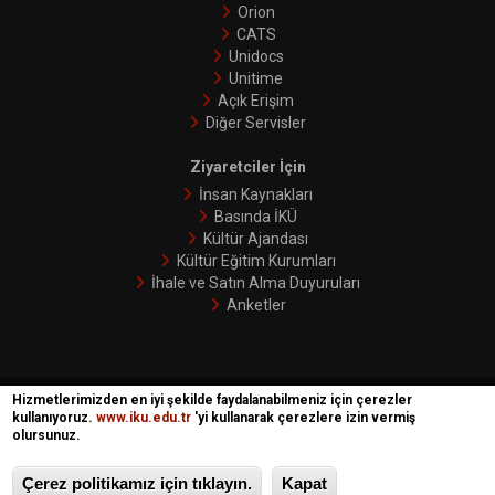
Orion
CATS
Unidocs
Unitime
Açık Erişim
Diğer Servisler
Ziyaretciler İçin
İnsan Kaynakları
Basında İKÜ
Kültür Ajandası
Kültür Eğitim Kurumları
İhale ve Satın Alma Duyuruları
Anketler
Hizmetlerimizden en iyi şekilde faydalanabilmeniz için çerezler
İKÜ © 2018 | Phoenix
kullanıyoruz.
www.iku.edu.tr
'yi kullanarak çerezlere izin vermiş
olursunuz.
Çerez politikamız için tıklayın.
Kapat
Gizlilik Politikası
Kullanım Koşulları
Bilgi Edinme