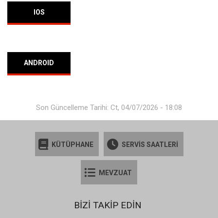
IOS
ANDROID
Son Güncelleme Tarihi: Ct, 04/07/2026 - 18:08
KÜTÜPHANE
SERVİS SAATLERİ
MEVZUAT
BİZİ TAKİP EDİN