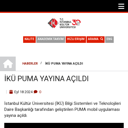
KALİTE
AKADEMİK TAKVİM
HIZLI ERİŞİM
ARAMA
ENG
ANA SAYFA
/
HABERLER
İKÜ PUMA YAYINA AÇILDI
SAYFA
İKÜ PUMA YAYINA AÇILDI
YOLU
Eyl
18
2024
0
İstanbul Kültür Üniversitesi (İKÜ) Bilgi Sistemleri ve Teknolojileri
Daire Başkanlığı tarafından geliştirilen PUMA mobil uygulaması
yayına açıldı.