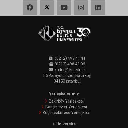
Facebook
X
YouTube
Instagram
LinkedIn
(0212) 498 41 41
(0212) 498 43 06
kultur@iku.edu.tr
E5 Karayolu üzeri Bakırköy
34158 İstanbul
Yerleşkelerimiz
Bakırköy Yerleşkesi
Bahçelievler Yerleşkesi
Küçükçekmece Yerleşkesi
e-Üniversite