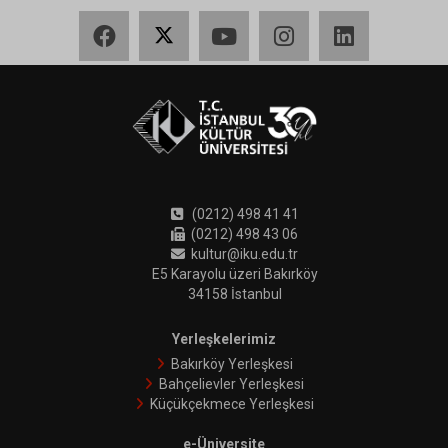
Facebook
X
YouTube
Instagram
LinkedIn
(0212) 498 41 41
(0212) 498 43 06
kultur@iku.edu.tr
E5 Karayolu üzeri Bakırköy
34158 İstanbul
Yerleşkelerimiz
Bakırköy Yerleşkesi
Bahçelievler Yerleşkesi
Küçükçekmece Yerleşkesi
e-Üniversite