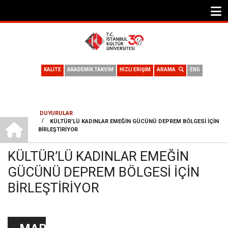
KALİTE
AKADEMİK TAKVİM
HIZLI ERİŞİM
ARAMA
ENG
DUYURULAR
ANA SAYFA
/
KÜLTÜR’LÜ KADINLAR EMEĞIN GÜCÜNÜ DEPREM BÖLGESI IÇIN
SAYFA
BIRLEŞTIRIYOR
YOLU
KÜLTÜR’LÜ KADINLAR EMEĞIN
GÜCÜNÜ DEPREM BÖLGESI IÇIN
BIRLEŞTIRIYOR