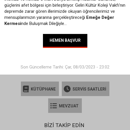
güçlerini afet bölgesi için birleştiriyor. Geliri Kültür Koleji Vakfı’nın
depremde zarar gören illerimizde okuyan öğrencilerimiz ve
mensuplarımızın yararına gerçekleştireceği
Emeğe Değer
Kermesi
nde Buluşmak Dileğiyle…
HEMEN BAŞVUR
Son Güncelleme Tarihi: Çar, 08/03/2023 - 23:02
KÜTÜPHANE
SERVİS SAATLERİ
MEVZUAT
BİZİ TAKİP EDİN