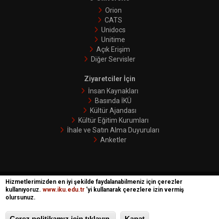
Orion
CATS
Unidocs
Unitime
Açık Erişim
Diğer Servisler
Ziyaretciler İçin
İnsan Kaynakları
Basında İKÜ
Kültür Ajandası
Kültür Eğitim Kurumları
İhale ve Satın Alma Duyuruları
Anketler
Hizmetlerimizden en iyi şekilde faydalanabilmeniz için çerezler
İKÜ © 2018 | Phoenix
kullanıyoruz.
www.iku.edu.tr
'yi kullanarak çerezlere izin vermiş
olursunuz.
Çerez politikamız için tıklayın.
Kapat