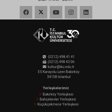
Facebook
X
YouTube
Instagram
LinkedIn
(0212) 498 41 41
(0212) 498 43 06
kultur@iku.edu.tr
E5 Karayolu üzeri Bakırköy
34158 İstanbul
Yerleşkelerimiz
Bakırköy Yerleşkesi
Bahçelievler Yerleşkesi
Küçükçekmece Yerleşkesi