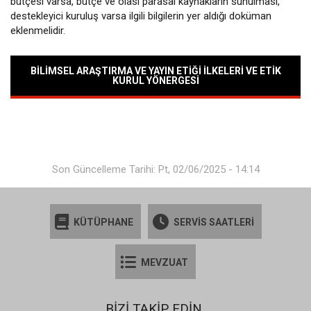
bütçesi varsa, bütçe ve olası parasal kaynakların sunulması,
destekleyici kuruluş varsa ilgili bilgilerin yer aldığı doküman
eklenmelidir.
BILIMSEL ARAŞTIRMA VE YAYIN ETIĞI İLKELERI VE ETIK
KURUL YÖNERGESI
Son Güncelleme Tarihi: Pt, 02/06/2025 - 14:14
KÜTÜPHANE
SERVİS SAATLERİ
MEVZUAT
BİZİ TAKİP EDİN