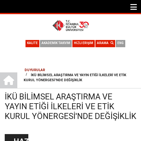
KALİTE
AKADEMİK TAKVİM
HIZLI ERİŞİM
ARAMA
ENG
DUYURULAR
ANA SAYFA
/
İKÜ BILIMSEL ARAŞTIRMA VE YAYIN ETIĞI İLKELERI VE ETIK
SAYFA
KURUL YÖNERGESI'NDE DEĞIŞIKLIK
YOLU
İKÜ BILIMSEL ARAŞTIRMA VE
YAYIN ETIĞI İLKELERI VE ETIK
KURUL YÖNERGESI'NDE DEĞIŞIKLIK