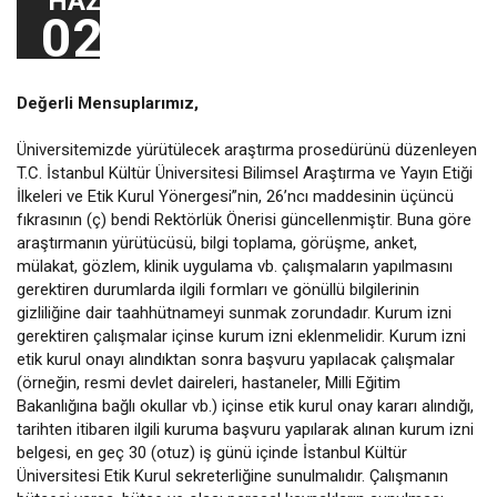
HAZ
02
Değerli Mensuplarımız,
Üniversitemizde yürütülecek araştırma prosedürünü düzenleyen
T.C. İstanbul Kültür Üniversitesi Bilimsel Araştırma ve Yayın Etiği
İlkeleri ve Etik Kurul Yönergesi”nin, 26’ncı maddesinin üçüncü
fıkrasının (ç) bendi Rektörlük Önerisi güncellenmiştir. Buna göre
araştırmanın yürütücüsü, bilgi toplama, görüşme, anket,
mülakat, gözlem, klinik uygulama vb. çalışmaların yapılmasını
gerektiren durumlarda ilgili formları ve gönüllü bilgilerinin
gizliliğine dair taahhütnameyi sunmak zorundadır. Kurum izni
gerektiren çalışmalar içinse kurum izni eklenmelidir. Kurum izni
etik kurul onayı alındıktan sonra başvuru yapılacak çalışmalar
(örneğin, resmi devlet daireleri, hastaneler, Milli Eğitim
Bakanlığına bağlı okullar vb.) içinse etik kurul onay kararı alındığı,
tarihten itibaren ilgili kuruma başvuru yapılarak alınan kurum izni
belgesi, en geç 30 (otuz) iş günü içinde İstanbul Kültür
Üniversitesi Etik Kurul sekreterliğine sunulmalıdır. Çalışmanın