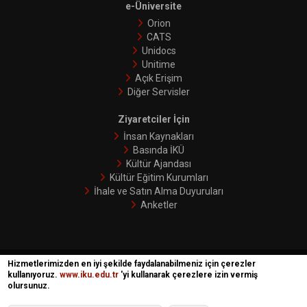
e-Üniversite
Orion
CATS
Unidocs
Unitime
Açık Erişim
Diğer Servisler
Ziyaretciler İçin
İnsan Kaynakları
Basında İKÜ
Kültür Ajandası
Kültür Eğitim Kurumları
İhale ve Satın Alma Duyuruları
Anketler
Hizmetlerimizden en iyi şekilde faydalanabilmeniz için çerezler
İKÜ © 2018 | Phoenix
kullanıyoruz.
www.iku.edu.tr
'yi kullanarak çerezlere izin vermiş
olursunuz.