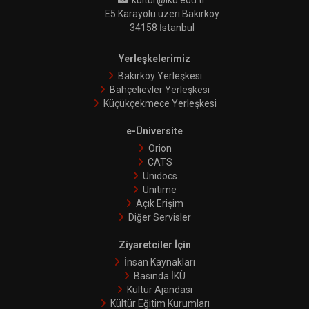
kultur@iku.edu.tr
E5 Karayolu üzeri Bakırköy
34158 İstanbul
Yerleşkelerimiz
Bakırköy Yerleşkesi
Bahçelievler Yerleşkesi
Küçükçekmece Yerleşkesi
e-Üniversite
Orion
CATS
Unidocs
Unitime
Açık Erişim
Diğer Servisler
Ziyaretciler İçin
İnsan Kaynakları
Basında İKÜ
Kültür Ajandası
Kültür Eğitim Kurumları