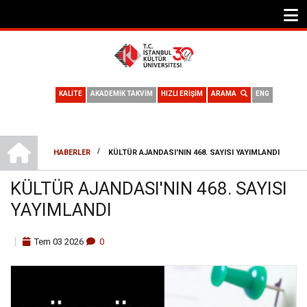
KALİTE
AKADEMİK TAKVİM
HIZLI ERİŞİM
ARAMA
ENG
ANA SAYFA
/
HABERLER
KÜLTÜR AJANDASI'NIN 468. SAYISI YAYIMLANDI
SAYFA
KÜLTÜR AJANDASI'NIN 468. SAYISI
YOLU
YAYIMLANDI
Tem
03
2026
0