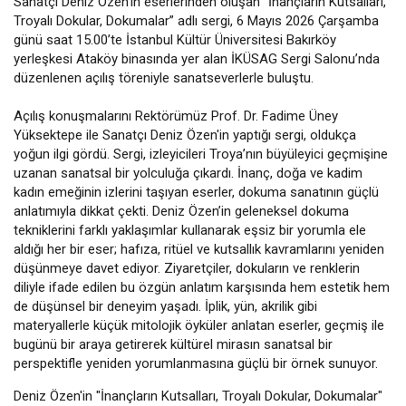
Sanatçı Deniz Özen’in eserlerinden oluşan “İnançların Kutsalları,
Troyalı Dokular, Dokumalar” adlı sergi, 6 Mayıs 2026 Çarşamba
günü saat 15.00’te İstanbul Kültür Üniversitesi Bakırköy
yerleşkesi Ataköy binasında yer alan İKÜSAG Sergi Salonu’nda
düzenlenen açılış töreniyle sanatseverlerle buluştu.
Açılış konuşmalarını Rektörümüz Prof. Dr. Fadime Üney
Yüksektepe ile Sanatçı Deniz Özen'in yaptığı sergi, oldukça
yoğun ilgi gördü. Sergi, izleyicileri Troya’nın büyüleyici geçmişine
uzanan sanatsal bir yolculuğa çıkardı. İnanç, doğa ve kadim
kadın emeğinin izlerini taşıyan eserler, dokuma sanatının güçlü
anlatımıyla dikkat çekti. Deniz Özen’in geleneksel dokuma
tekniklerini farklı yaklaşımlar kullanarak eşsiz bir yorumla ele
aldığı her bir eser; hafıza, ritüel ve kutsallık kavramlarını yeniden
düşünmeye davet ediyor. Ziyaretçiler, dokuların ve renklerin
diliyle ifade edilen bu özgün anlatım karşısında hem estetik hem
de düşünsel bir deneyim yaşadı. İplik, yün, akrilik gibi
materyallerle küçük mitolojik öyküler anlatan eserler, geçmiş ile
bugünü bir araya getirerek kültürel mirasın sanatsal bir
perspektifle yeniden yorumlanmasına güçlü bir örnek sunuyor.
Deniz Özen'in "İnançların Kutsalları, Troyalı Dokular, Dokumalar"