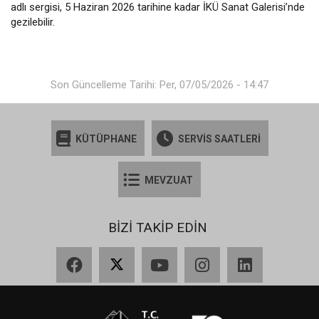
adlı sergisi, 5 Haziran 2026 tarihine kadar İKÜ Sanat Galerisi’nde
gezilebilir.
Son Güncelleme Tarihi: Per, 07/05/2026 - 14:47
KÜTÜPHANE
SERVİS SAATLERİ
MEVZUAT
BİZİ TAKİP EDİN
Facebook
X
YouTube
Instagram
LinkedIn