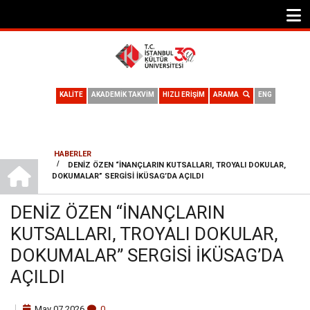
KALİTE
AKADEMİK TAKVİM
HIZLI ERİŞİM
ARAMA
ENG
HABERLER
ANA SAYFA
/
DENIZ ÖZEN “İNANÇLARIN KUTSALLARI, TROYALI DOKULAR,
SAYFA
DOKUMALAR” SERGISI İKÜSAG’DA AÇILDI
YOLU
DENIZ ÖZEN “İNANÇLARIN
KUTSALLARI, TROYALI DOKULAR,
DOKUMALAR” SERGISI İKÜSAG’DA
AÇILDI
May
07
2026
0