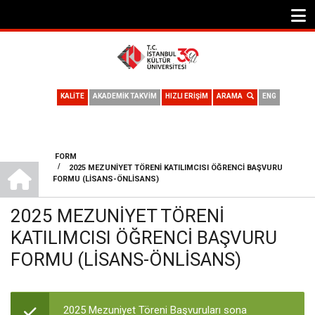
KALİTE
AKADEMİK TAKVİM
HIZLI ERİŞİM
ARAMA
ENG
FORM
ANA SAYFA
/
2025 MEZUNIYET TÖRENI KATILIMCISI ÖĞRENCI BAŞVURU
SAYFA
FORMU (LISANS-ÖNLISANS)
YOLU
2025 MEZUNIYET TÖRENI
KATILIMCISI ÖĞRENCI BAŞVURU
FORMU (LISANS-ÖNLISANS)
2025 Mezuniyet Töreni Başvuruları sona