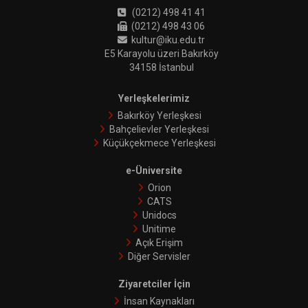
(0212) 498 41 41
(0212) 498 43 06
kultur@iku.edu.tr
E5 Karayolu üzeri Bakırköy
34158 İstanbul
Yerleşkelerimiz
Bakırköy Yerleşkesi
Bahçelievler Yerleşkesi
Küçükçekmece Yerleşkesi
e-Üniversite
Orion
CATS
Unidocs
Unitime
Açık Erişim
Diğer Servisler
Ziyaretciler İçin
İnsan Kaynakları