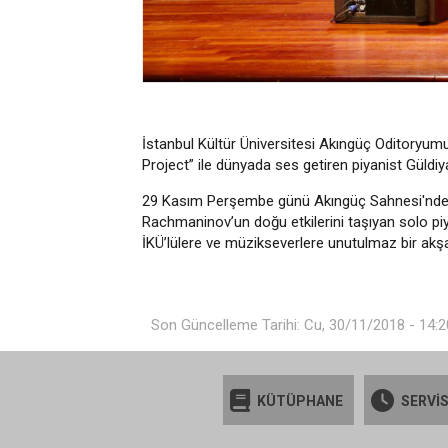
İstanbul Kültür Üniversitesi Akıngüç Oditoryu
Project” ile dünyada ses getiren piyanist Güldiyar
29 Kasım Perşembe günü Akıngüç Sahnesi'nde ger
Rachmaninov’un doğu etkilerini taşıyan solo piy
İKÜ’lülere ve müzikseverlere unutulmaz bir akş
Son Güncelleme Tarihi: Cu, 30/11/2018 - 14:2
KÜTÜPHANE
SERVİS