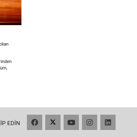
olian
rinden
büm,
Facebook
X
YouTube
Instagram
LinkedIn
KİP EDİN