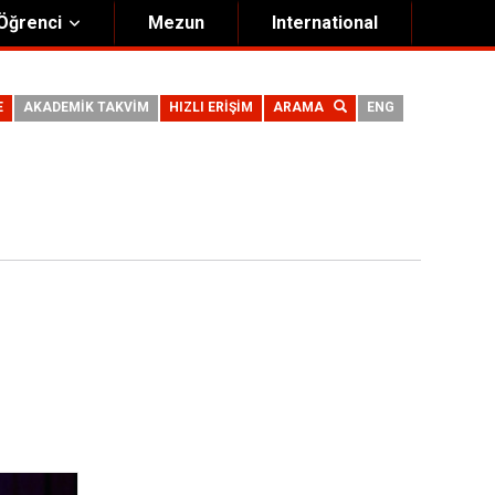
Öğrenci
Mezun
International
E
AKADEMİK TAKVİM
HIZLI ERİŞİM
ARAMA
ENG