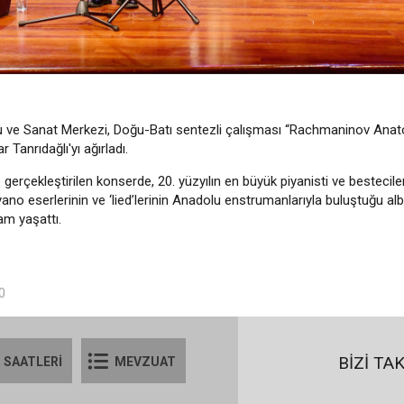
mu ve Sanat Merkezi, Doğu-Batı sentezli çalışması “Rachmaninov Anat
 Tanrıdağlı'yı ağırladı.
çekleştirilen konserde, 20. yüzyılın en büyük piyanisti ve bestecile
ano eserlerinin ve ‘lied’lerinin Anadolu enstrumanlarıyla buluştuğu al
am yaşattı.
0
BİZİ TA
 SAATLERİ
MEVZUAT