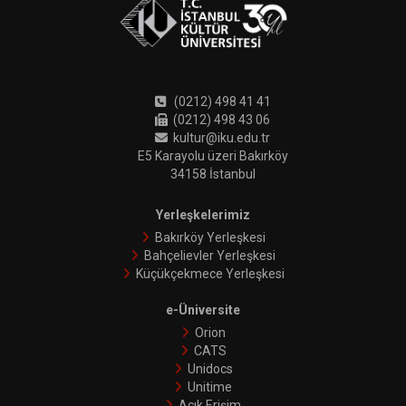
(0212) 498 41 41
(0212) 498 43 06
kultur@iku.edu.tr
E5 Karayolu üzeri Bakırköy
34158 İstanbul
Yerleşkelerimiz
Bakırköy Yerleşkesi
Bahçelievler Yerleşkesi
Küçükçekmece Yerleşkesi
e-Üniversite
Orion
CATS
Unidocs
Unitime
Açık Erişim