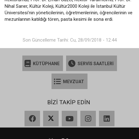
Nihal Sarıer, Kültür Koleji, Kültür2000 Koleji ile İstanbul Kültür
Üniversitesi’nin yöneticilerinin, öğretmenlerinin, öğrencilerinin ve
mezunlarının katıldığı tören, pasta kesimi ile sona erdi.
Son Güncelleme Tarihi: Cu, 28/09/2018 - 12:44
KÜTÜPHANE
SERVİS SAATLERİ
MEVZUAT
BİZİ TAKİP EDİN
Facebook
X
YouTube
Instagram
LinkedIn