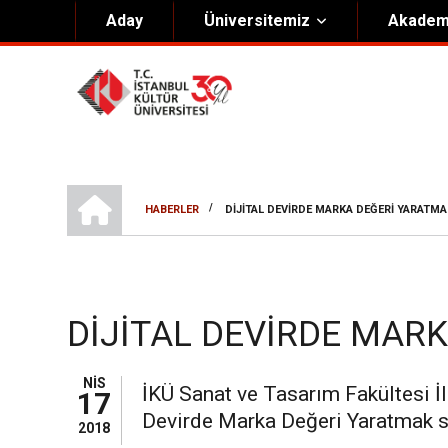
Aday
Üniversitemiz
Akadem
Hakkımızda
Yöneti
Genel Bilgiler
Kurucu 
Kültür Anayasası
Mütevell
ANA SAYFA
Misyon & Vizyon
Rektörl
/
HABERLER
DIJITAL DEVIRDE MARKA DEĞERI YARATMA
SAYFA
Kültür Koleji Vakfı ( KEV )
Organiz
YOLU
Akıngüç Ödülü
İKÜ Ödülleri
DIJITAL DEVIRDE MAR
İdari Birimler
NIS
İKÜ Sanat ve Tasarım Fakültesi İl
17
Mevzuat
Devirde Marka Değeri Yaratmak s
2018
Onursal Doktora