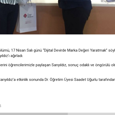
ölümü, 17 Nisan Salı günü “Dijital Devirde Marka Değeri Yaratmak” söyl
dız’ı ağırladı.
klerini öğrencilerimizle paylaşan Sarıyıldız, sonuç odaklı ve öngörülü o
ıyıldız’a etkinlik sonunda Dr. Öğretim Üyesi Saadet Uğurlu tarafında
4