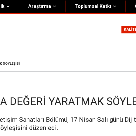
ik
Araştırma
Toplumsal Katkı
m
Kurumsal
KALİT
Onursal Başkan
Görsel Kimlik Rehberi
i Heyet
Kalite Yönetim Sistemi
ük
Stratejik Plan
K SÖYLEŞISI
asyon Şeması
Eğiticinin Eğitimi Programı
Bilgi Güvenliği
Politikalar
KA DEĞERI YARATMAK SÖYLE
etişim Sanatları Bölümü, 17 Nisan Salı günü Dijit
öyleşisini düzenledi.