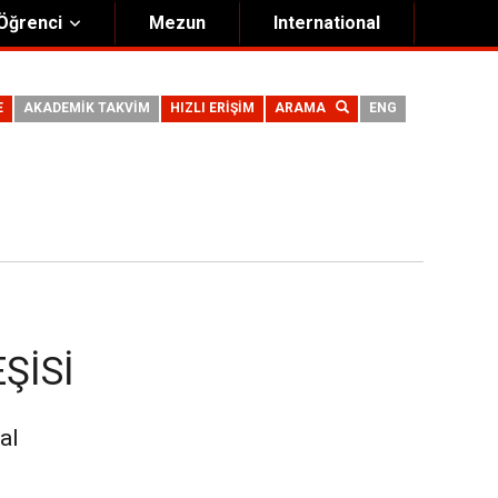
Öğrenci
Mezun
International
E
AKADEMİK TAKVİM
HIZLI ERİŞİM
ARAMA
ENG
ŞISI
al