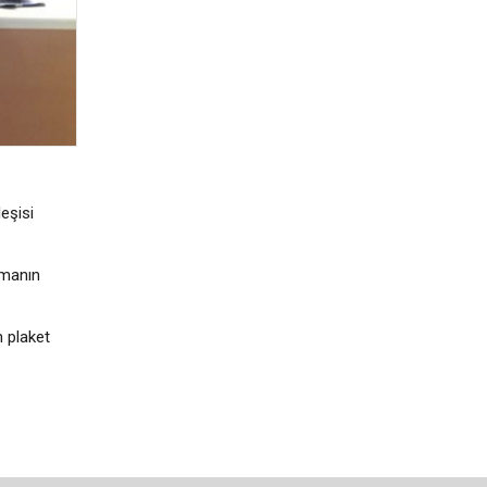
eşisi
lmanın
n plaket