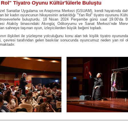
 Rol" Tiyatro Oyunu Kültür'lülerle Buluştu
zel Sanatlar Uygulama ve Araştırma Merkezi (GSUAM), kendi hayatında dahi
n bir kadın oyuncunun hikayesinin anlatıldığı "Yan Rol" tiyatro oyununu Kültür
atroseverlerle buluşturdu. 18 Nisan 2024 Perşembe günü saat 19.00’da B
kesi Ataköy binasındaki Akıngüç Oditoryumu ve Sanat Merkezi’nde Merv
dan sahneye taşınan oyun, izleyicilerden büyük beğeni topladı.
ının ilişkileri ile yüzleşme yolculuğunu konu alan tek kişilik tiyatro oyununda;
i, çevresi tarafından gelen baskılar sonucunda oyuncumuz neden yan rol o
maktadır.