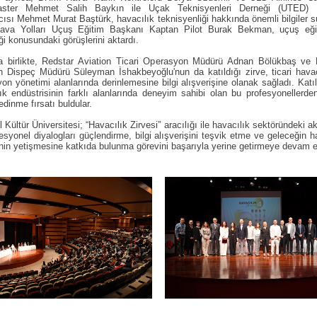
ster Mehmet Salih Baykın ile Uçak Teknisyenleri Derneği (UTED)
ısı Mehmet Murat Baştürk, havacılık teknisyenliği hakkında önemli bilgiler s
ava Yolları Uçuş Eğitim Başkanı Kaptan Pilot Burak Bekman, uçuş eği
ği konusundaki görüşlerini aktardı.
a birlikte, Redstar Aviation Ticari Operasyon Müdürü Adnan Bölükbaş ve 
n Dispeç Müdürü Süleyman İshakbeyoğlu'nun da katıldığı zirve, ticari hava
on yönetimi alanlarında derinlemesine bilgi alışverişine olanak sağladı. Katıl
ık endüstrisinin farklı alanlarında deneyim sahibi olan bu profesyonellerde
 edinme fırsatı buldular.
l Kültür Üniversitesi; “Havacılık Zirvesi” aracılığı ile havacılık sektöründeki 
esyonel diyalogları güçlendirme, bilgi alışverişini teşvik etme ve geleceğin h
rinin yetişmesine katkıda bulunma görevini başarıyla yerine getirmeye devam e