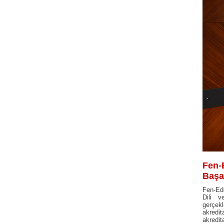
Fen-
Başa
Fen-Ede
Dili v
gerçekl
akredi
akredit