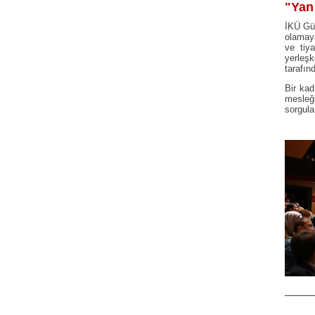
"Yan
İKÜ Gü
olamaya
ve tiy
yerleş
tarafın
Bir kad
mesleğ
sorgula