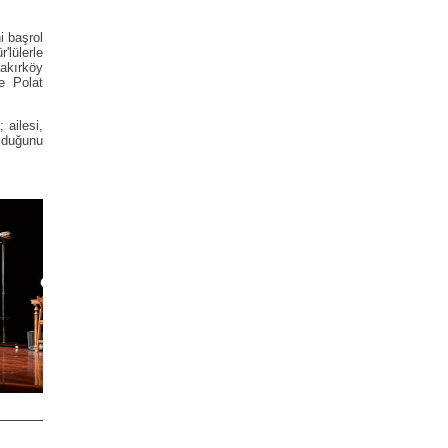
 başrol
'lülerle
akırköy
e Polat
 ailesi,
lduğunu