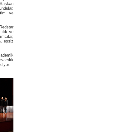
 Başkan
undular.
timi ve
Redstar
cılık ve
ımcılar,
n, eşsiz
akademik
avacılık
diyor.