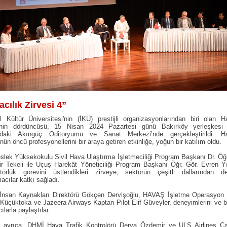
cılık Zirvesi 4”
l Kültür Üniversitesi'nin (İKÜ) prestijli organizasyonlarından biri olan H
i'nin dördüncüsü, 15 Nisan 2024 Pazartesi günü Bakırköy yerleşkesi
ndaki Akıngüç Oditoryumu ve Sanat Merkezi’nde gerçekleştirildi. Ha
nün öncü profesyonellerini bir araya getiren etkinliğe, yoğun bir katılım oldu.
lek Yüksekokulu Sivil Hava Ulaştırma İşletmeciliği Program Başkanı Dr. Öğ
r Tekeli ile Uçuş Harekât Yöneticiliği Program Başkanı Öğr. Gör. Evren Y
törlük görevini üstlendikleri zirveye, sektörün çeşitli dallarından de
cılar katkı sağladı.
 İnsan Kaynakları Direktörü Gökçen Dervişoğlu, HAVAŞ İşletme Operasyon
Küçüktoka ve Jazeera Airways Kaptan Pilot Elif Güveyler, deneyimlerini ve bil
ılarla paylaştılar.
e ayrıca, DHMİ Hava Trafik Kontrolörü Derya Özdemir ve ULS Airlines Ca