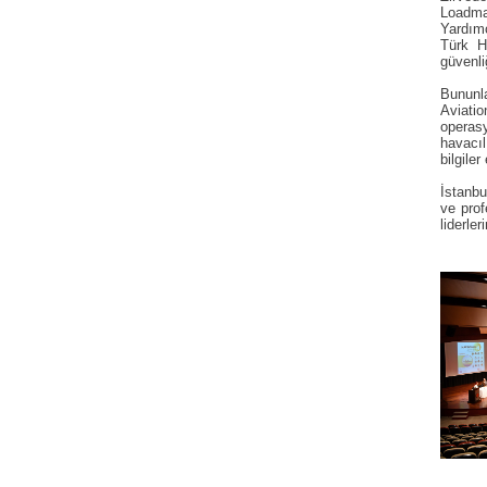
Loadma
Yardımc
Türk H
güvenli
Bununl
Aviatio
operasy
havacıl
bilgiler
İstanbu
ve prof
liderle