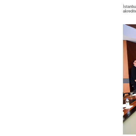
İstanb
akredite