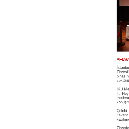
“Hava
İstanbu
Zirves
binası
sektörü
İKÜ Mes
H. Neyi
modera
konuşma
Çelebi
Levent 
katılımc
Zirved