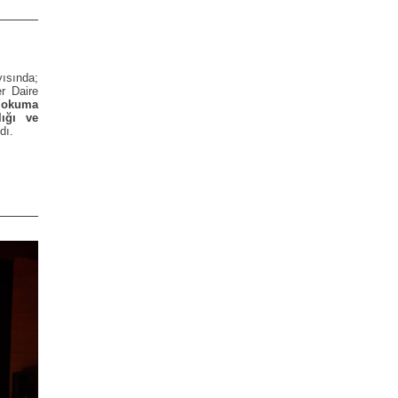
ısında;
er Daire
 okuma
lığı ve
dı.