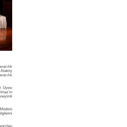
avacılık
 Ataköy
vacılık
r. Üyesi
ılmaz'ın
neyimli
 Müdürü
gilerini
rgo'dan