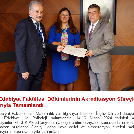
Edebiyat Fakültesi Bölümlerinin Akreditasyon Süreçl
rıyla Tamamlandı
biyat Fakültesi’nin; Matematik ve Bilgisayar Bilimleri, İngiliz Dili ve Edebiya
e Edebiyatı ile Psikoloji bölümlerinin, 14-16 Nisan 2024 tarihleri a
eştirilen FEDEK Akreditasyonu ara değerlendirme ziyareti sonucunda mevcut 
tasyon sürelerine 3’er yıl daha ilave edildi ve akreditasyon süreleri m
asyon süresi olan 5 yıla tamamlandı.