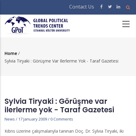
Skip
Contact Us
to
main
content
Home
/
Breadcrumb
Sylvia Tiryaki : Görüşme Var Ilerlerme Yok - Taraf Gazetesi
Sylvia Tiryaki : Görüşme var
ilerlerme yok - Taraf Gazetesi
News
/
17 January 2009
/
0 Comments
Kıbrıs üzerine çalışmalarıyla tanınan Doç. Dr. Sylvia Tiryaki, iki