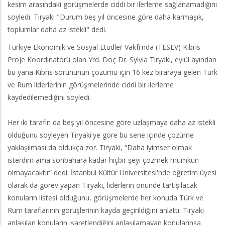
kesim arasındaki görüşmelerde ciddi bir ilerleme sağlanamadığını
söyledi. Tiryaki "Durum beş yıl öncesine göre daha karmaşık,
toplumlar daha az istekli" dedi.
Türkiye Ekonomik ve Sosyal Etüdler Vakfı'nda (TESEV) Kıbrıs
Proje Koordinatörü olan Yrd. Doç Dr. Sylvia Tiryaki, eylül ayından
bu yana Kıbrıs sorununun çözümü için 16 kez biraraya gelen Türk
ve Rum liderlerinin görüşmelerinde ciddi bir ilerleme
kaydedilemediğini söyledi.
Her iki tarafın da beş yıl öncesine göre uzlaşmaya daha az istekli
olduğunu söyleyen Tiryaki'ye göre bu sene içinde çözüme
yaklaşılması da oldukça zor. Tiryaki, “Daha iyimser olmak
isterdim ama sonbahara kadar hiçbir şeyi çözmek mümkün
olmayacaktır” dedi. İstanbul Kültür Üniversitesi'nde öğretim üyesi
olarak da görev yapan Tiryaki, liderlerin önünde tartışılacak
konuların listesi olduğunu, görüşmelerde her konuda Türk ve
Rum taraflarının görüşlerinin kayda geçirildiğini anlattı. Tiryaki
anlaşılan konuların işaretlendiğini anlaşılamayan konularınsa