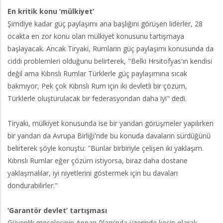
En kritik konu ‘mülkiyet’
Şimdiye kadar güç paylaşımı ana başlığını görüşen liderler, 28
ocakta en zor konu olan mülkiyet konusunu tartışmaya
başlayacak. Ancak Tiryaki, Rumların güç paylaşımı konusunda da
ciddi problemleri olduğunu belirterek, "Belki Hrsitofyas'ın kendisi
değil ama Kıbrıslı Rumlar Türklerle güç paylaşımına sıcak
bakmıyor, Pek çok Kıbrıslı Rum için iki devletli bir çözüm,
Türklerle oluşturulacak bir federasyondan daha iyi" dedi.
Tiryaki, mülkiyet konusunda ise bir yandan görüşmeler yapılırken
bir yandan da Avrupa Birliği'nde bu konuda davaların sürdüğünü
belirterek şöyle konuştu: "Bunlar birbiriyle çelişen iki yaklaşım.
Kıbrıslı Rumlar eğer çözüm istiyorsa, biraz daha dostane
yaklaşmalılar, iyi niyetlerini göstermek için bu davaları
dondurabilirler."
‘Garantör devlet’ tartışması
Güvenlik meselesinin Annan Planı'nda üzerinde kesin olarak