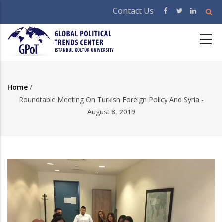
Skip
Contact Us
to
main
content
Home
/
Breadcrumb
Roundtable Meeting On Turkish Foreign Policy And Syria -
August 8, 2019