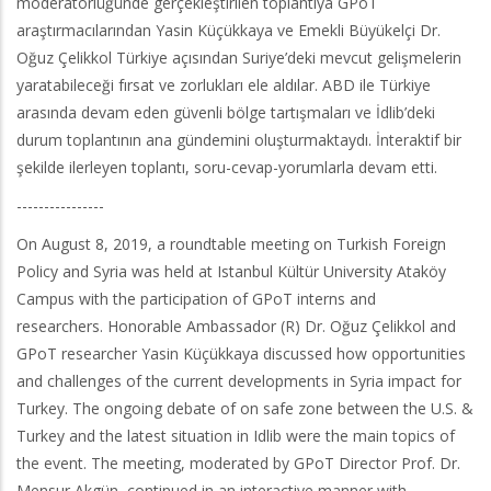
moderatörlüğünde gerçekleştirilen toplantıya GPoT
araştırmacılarından Yasin Küçükkaya ve Emekli Büyükelçi Dr.
Oğuz Çelikkol Türkiye açısından Suriye’deki mevcut gelişmelerin
yaratabileceği fırsat ve zorlukları ele aldılar. ABD ile Türkiye
arasında devam eden güvenli bölge tartışmaları ve İdlib’deki
durum toplantının ana gündemini oluşturmaktaydı. İnteraktif bir
şekilde ilerleyen toplantı, soru-cevap-yorumlarla devam etti.
----------------
On August 8, 2019, a roundtable meeting on Turkish Foreign
Policy and Syria was held at Istanbul Kültür University Ataköy
Campus with the participation of GPoT interns and
researchers. Honorable Ambassador (R) Dr. Oğuz Çelikkol and
GPoT researcher Yasin Küçükkaya discussed how opportunities
and challenges of the current developments in Syria impact for
Turkey. The ongoing debate of on safe zone between the U.S. &
Turkey and the latest situation in Idlib were the main topics of
the event. The meeting, moderated by GPoT Director Prof. Dr.
Mensur Akgün, continued in an interactive manner with