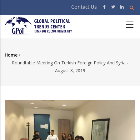
Skip
Contact Us
to
main
content
Home
/
Breadcrumb
Roundtable Meeting On Turkish Foreign Policy And Syria -
August 8, 2019