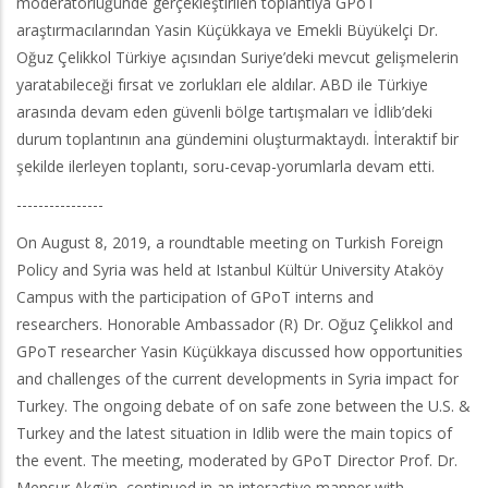
moderatörlüğünde gerçekleştirilen toplantıya GPoT
araştırmacılarından Yasin Küçükkaya ve Emekli Büyükelçi Dr.
Oğuz Çelikkol Türkiye açısından Suriye’deki mevcut gelişmelerin
yaratabileceği fırsat ve zorlukları ele aldılar. ABD ile Türkiye
arasında devam eden güvenli bölge tartışmaları ve İdlib’deki
durum toplantının ana gündemini oluşturmaktaydı. İnteraktif bir
şekilde ilerleyen toplantı, soru-cevap-yorumlarla devam etti.
----------------
On August 8, 2019, a roundtable meeting on Turkish Foreign
Policy and Syria was held at Istanbul Kültür University Ataköy
Campus with the participation of GPoT interns and
researchers. Honorable Ambassador (R) Dr. Oğuz Çelikkol and
GPoT researcher Yasin Küçükkaya discussed how opportunities
and challenges of the current developments in Syria impact for
Turkey. The ongoing debate of on safe zone between the U.S. &
Turkey and the latest situation in Idlib were the main topics of
the event. The meeting, moderated by GPoT Director Prof. Dr.
Mensur Akgün, continued in an interactive manner with