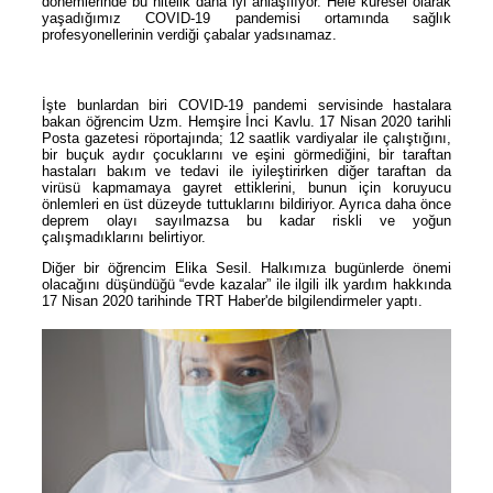
dönemlerinde bu nitelik daha iyi anlaşılıyor. Hele küresel olarak
yaşadığımız COVID-19 pandemisi ortamında sağlık
profesyonellerinin verdiği çabalar yadsınamaz.
İşte bunlardan biri COVID-19 pandemi servisinde hastalara
bakan öğrencim Uzm. Hemşire İnci Kavlu. 17 Nisan 2020 tarihli
Posta gazetesi röportajında; 12 saatlik vardiyalar ile çalıştığını,
bir buçuk aydır çocuklarını ve eşini görmediğini, bir taraftan
hastaları bakım ve tedavi ile iyileştirirken diğer taraftan da
virüsü kapmamaya gayret ettiklerini, bunun için koruyucu
önlemleri en üst düzeyde tuttuklarını bildiriyor. Ayrıca daha önce
deprem olayı sayılmazsa bu kadar riskli ve yoğun
çalışmadıklarını belirtiyor.
Diğer bir öğrencim Elika Sesil. Halkımıza bugünlerde önemi
olacağını düşündüğü “evde kazalar” ile ilgili ilk yardım hakkında
17 Nisan 2020 tarihinde TRT Haber'de bilgilendirmeler yaptı.