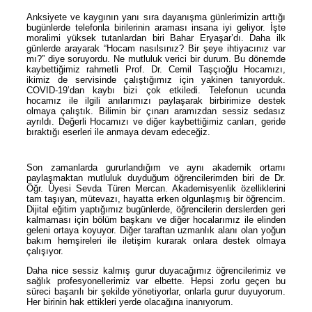
Anksiyete ve kaygının yanı sıra dayanışma günlerimizin arttığı
bugünlerde telefonla birilerinin araması insana iyi geliyor. İşte
moralimi yüksek tutanlardan biri Bahar Eryaşar’dı. Daha ilk
günlerde arayarak “Hocam nasılsınız? Bir şeye ihtiyacınız var
mı?” diye soruyordu. Ne mutluluk verici bir durum. Bu dönemde
kaybettiğimiz rahmetli Prof. Dr. Cemil Taşçıoğlu Hocamızı,
ikimiz de servisinde çalıştığımız için yakinen tanıyorduk.
COVID-19’dan kaybı bizi çok etkiledi. Telefonun ucunda
hocamız ile ilgili anılarımızı paylaşarak birbirimize destek
olmaya çalıştık. Bilimin bir çınarı aramızdan sessiz sedasız
ayrıldı. Değerli Hocamızı ve diğer kaybettiğimiz canları, geride
bıraktığı eserleri ile anmaya devam edeceğiz.
Son zamanlarda gururlandığım ve aynı akademik ortamı
paylaşmaktan mutluluk duyduğum öğrencilerimden biri de Dr.
Öğr. Üyesi Sevda Türen Mercan. Akademisyenlik özelliklerini
tam taşıyan, mütevazı, hayatta erken olgunlaşmış bir öğrencim.
Dijital eğitim yaptığımız bugünlerde, öğrencilerin derslerden geri
kalmaması için bölüm başkanı ve diğer hocalarımız ile elinden
geleni ortaya koyuyor. Diğer taraftan uzmanlık alanı olan yoğun
bakım hemşireleri ile iletişim kurarak onlara destek olmaya
çalışıyor.
Daha nice sessiz kalmış gurur duyacağımız öğrencilerimiz ve
sağlık profesyonellerimiz var elbette. Hepsi zorlu geçen bu
süreci başarılı bir şekilde yönetiyorlar, onlarla gurur duyuyorum.
Her birinin hak ettikleri yerde olacağına inanıyorum.