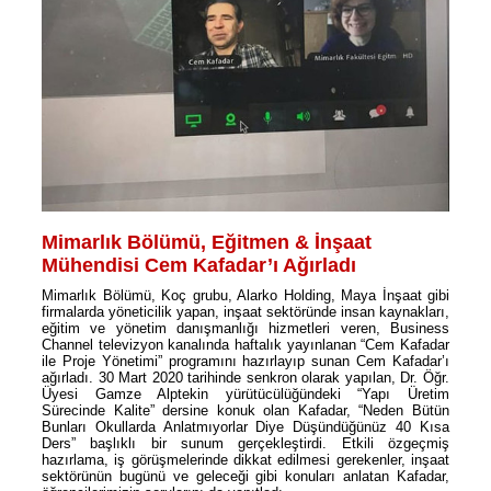
Mimarlık Bölümü, Eğitmen & İnşaat
Mühendisi Cem Kafadar’ı Ağırladı
Mimarlık Bölümü, Koç grubu, Alarko Holding, Maya İnşaat gibi
firmalarda yöneticilik yapan, inşaat sektöründe insan kaynakları,
eğitim ve yönetim danışmanlığı hizmetleri veren, Business
Channel televizyon kanalında haftalık yayınlanan “Cem Kafadar
ile Proje Yönetimi” programını hazırlayıp sunan Cem Kafadar’ı
ağırladı. 30 Mart 2020 tarihinde senkron olarak yapılan, Dr. Öğr.
Üyesi Gamze Alptekin yürütücülüğündeki “Yapı Üretim
Sürecinde Kalite” dersine konuk olan Kafadar, “Neden Bütün
Bunları Okullarda Anlatmıyorlar Diye Düşündüğünüz 40 Kısa
Ders” başlıklı bir sunum gerçekleştirdi. Etkili özgeçmiş
hazırlama, iş görüşmelerinde dikkat edilmesi gerekenler, inşaat
sektörünün bugünü ve geleceği gibi konuları anlatan Kafadar,