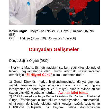
Kesin Olgu:
Türkiye (129 bin 491), Dünya (3 milyon 682 bin
968)
Ölüm:
Türkiye (3 bin 520), Dünya (257 bin 906)
Dünyadan Gelişmeler
Dünya Sağlık Örgütü (DSÖ);
- Her yıl 5 Mayıs, tüm dünyadaki insanları, sağlık tesislerinde el
hijyeni uygulamalarına olan uyumu artırmak üzere seferber
etmek için
“El Hijyeni Günü”
olarak kutlanmaktadır.
1) Genel Direktör, medya bilgilendirmesinde; dünya çapında,
sağlık tesislerinin üçte ikisinden daha azının el hijyeni
istasyonları ile donatıldığını ve 3 milyar insanın evinde su ve
sabun eksikliği olduğunu hatırlattı.
Ayrıntılı bilgi için…
2) DSÖ Güneydoğu Asya Bölge Direktörü Dr. Poonam Khetrapal
Singh, “Enfeksiyonun kontrolü ve enfeksiyondan korunmadaki,
el hijyenin de içinde olduğu, etkili kurallar, sağlık tesislerinin
COVID-19 bulaşında bir kaynak haline dönüşmesinin