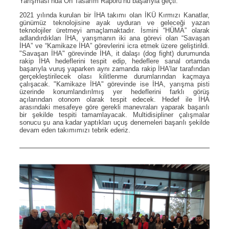
Yarışması’nda Ön Tasarım Raporu’nu başarıyla geçti.
2021 yılında kurulan bir İHA takımı olan İKÜ Kırmızı Kanatlar,
günümüz teknolojisine ayak uyduran ve geleceği yazan
teknolojiler üretmeyi amaçlamaktadır. İsmini “HÜMA” olarak
adlandırdıkları İHA, yarışmanın iki ana görevi olan “Savaşan
İHA” ve “Kamikaze İHA” görevlerini icra etmek üzere geliştirildi.
"Savaşan İHA" görevinde İHA, it dalaşı (dog fight) durumunda
rakip İHA hedeflerini tespit edip, hedeflere sanal ortamda
başarıyla vuruş yaparken aynı zamanda rakip İHA’lar tarafından
gerçekleştirilecek olası kilitlenme durumlarından kaçmaya
çalışacak. "Kamikaze İHA" görevinde ise İHA, yarışma pisti
üzerinde konumlandırılmış yer hedeflerini farklı görüş
açılarından otonom olarak tespit edecek. Hedef ile İHA
arasındaki mesafeye göre gerekli manevraları yaparak başarılı
bir şekilde tespiti tamamlayacak. Multidisipliner çalışmalar
sonucu şu ana kadar yaptıkları uçuş denemeleri başarılı şekilde
devam eden takımımızı tebrik ederiz.