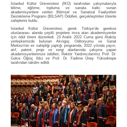
İstanbul Kültür Üniversitesi (İKÜ) tarafından çalışmalarıyla
bilime, eğitime, topluma ve sanata katkı sunan
akademisyenlere verilen Bilimsel ve Sanatsal Faaliyetleri
Destekleme Programı (BİLSAP) Ödülleri, gerçekleştirilen törenle
sahiplerini buldu.
İstanbul Kültür Üniversitesi, gerek Türkiye’de gerekse
uluslararası alanda çeşitli projelere imza atan akademisyenler
için ödül töreni düzenledi. 23 Aralık 2022 Cuma günü Ataköy
yerleşkemizde bulunan Akıngüç Oditoryumu ve Sanat
Merkezi'nin ev sahipliği yaptığı programda, 2022 yılında yayın,
atıf, patent, proje ve sergi alanlarında çalışma yapan
akademisyenlerimize ödülleri; Rektör Yardımcılarımız Prof. Dr.
Gülce Öğrüç Ildız ve Prof. Dr. Fadime Üney Yüksektepe
tarafından takdim edildi.