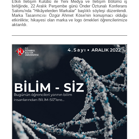
Etkili İletişim Kulübü ile Yeni Medya ve İletişim Bölümü iş
birliğinde, 22 Aralık Perşembe günü Önder Öztunalı Konferans
Salonu'nda "Hikâyelerden Markalar" başlıklı söyleşi düzenlendi.
Marka Tasarımcısı Özgür Ahmet Köse'nin konuşmacı olduğu
etkinlikte; hikayesi olan marka ve logo örnekleri öğrencilerimize
aktarıldı.