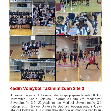
Kadın Voleybol Takımımızdan 3'te 3
İlk resmi maçında İTÜ karşısında 3-2 galip gelen İstanbul Kültür
Üniversitesi Kadın Voleybol Takımı; 20 Aralık'ta Medeniyet
Üniversitesi'ni 3-0, 22 Aralık'ta ise Medipol Üniversitesi'ni 3-1
mağlup etti. Türkiye Üniversite Sporları Federasyonu (TÜSF)
İstanbul Bölgesel 1. Lig müsabakalarında gruplarında yenilgisiz