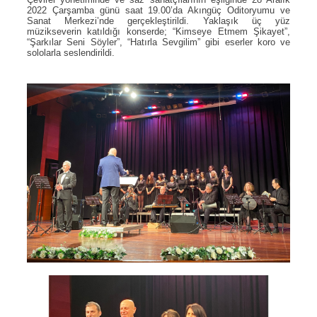
2022 Çarşamba günü saat 19.00’da Akıngüç Oditoryumu ve
Sanat Merkezi’nde gerçekleştirildi. Yaklaşık üç yüz
müzikseverin katıldığı konserde; “Kimseye Etmem Şikayet”,
“Şarkılar Seni Söyler”, “Hatırla Sevgilim” gibi eserler koro ve
sololarla seslendirildi.