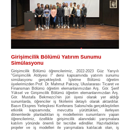
Girişimcilik Bölümü Yatırım Sunumu
Simülasyonu
Girişimcilik Bölümü öğrencilerimiz, 2022-2023 Güz Yarıyılı
"Girişimcilik Atölyesi I" dersi kapsamında yatırım sunumu
simülasyonu gerçekleştirdi. İşletme Bölümü öğretim
üyelerimizden Prof. Dr. Mahmut Paksoy, Uluslararası Ticaret ve
Finansman Bölümü öğretim elemanlarımızdan Arş. Gör. Şerif
Yüksel ve Girişimcilik Bölümü öğretim elemanlarımızdan Arş.
Gör. Mustafa Bekmezci'nin jüri üyesi olarak yer aldığı
sunumlarda, öğrenciler iş fikirlerini detaylı olarak aktardılar.
Basın Ekspres Yerleşkesi Konferans Salonu'nda gerçekleştirilen
etkinlik kapsamında; mevcutta yürüttükleri, ilerleyen
dönemlerde planladıkları iş modellerinin sunumlarını yapan
öğrencilerimiz, özellikle girişimcilik alanındaki yarışmalara
katılım yönünde önemli bir tecrübe edindiler. Hazırladıkları
projeler ve iş modelleri ile yarışmalara katılacak olan, iş