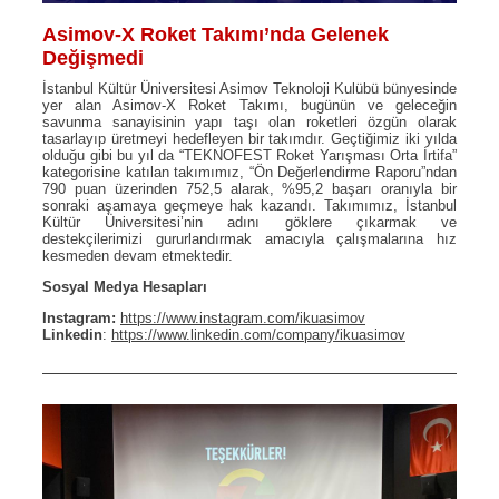
Asimov-X Roket Takımı’nda Gelenek
Değişmedi
İstanbul Kültür Üniversitesi Asimov Teknoloji Kulübü bünyesinde
yer alan Asimov-X Roket Takımı, bugünün ve geleceğin
savunma sanayisinin yapı taşı olan roketleri özgün olarak
tasarlayıp üretmeyi hedefleyen bir takımdır. Geçtiğimiz iki yılda
olduğu gibi bu yıl da “TEKNOFEST Roket Yarışması Orta İrtifa”
kategorisine katılan takımımız, “Ön Değerlendirme Raporu”ndan
790 puan üzerinden 752,5 alarak, %95,2 başarı oranıyla bir
sonraki aşamaya geçmeye hak kazandı. Takımımız, İstanbul
Kültür Üniversitesi’nin adını göklere çıkarmak ve
destekçilerimizi gururlandırmak amacıyla çalışmalarına hız
kesmeden devam etmektedir.
Sosyal Medya Hesapları
Instagram:
https://www.instagram.com/ikuasimov
Linkedin
:
https://www.linkedin.com/company/ikuasimov