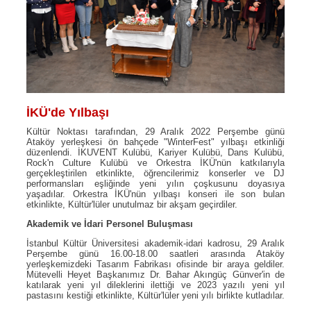
İKÜ'de Yılbaşı
Kültür Noktası tarafından, 29 Aralık 2022 Perşembe günü
Ataköy yerleşkesi ön bahçede "WinterFest" yılbaşı etkinliği
düzenlendi. İKUVENT Kulübü, Kariyer Kulübü, Dans Kulübü,
Rock'n Culture Kulübü ve Orkestra İKÜ'nün katkılarıyla
gerçekleştirilen etkinlikte, öğrencilerimiz konserler ve DJ
performansları eşliğinde yeni yılın çoşkusunu doyasıya
yaşadılar. Orkestra İKÜ'nün yılbaşı konseri ile son bulan
etkinlikte, Kültür'lüler unutulmaz bir akşam geçirdiler.
Akademik ve İdari Personel Buluşması
İstanbul Kültür Üniversitesi akademik-idari kadrosu, 29 Aralık
Perşembe günü 16.00-18.00 saatleri arasında Ataköy
yerleşkemizdeki Tasarım Fabrikası ofisinde bir araya geldiler.
Mütevelli Heyet Başkanımız Dr. Bahar Akıngüç Günver'in de
katılarak yeni yıl dileklerini ilettiği ve 2023 yazılı yeni yıl
pastasını kestiği etkinlikte, Kültür'lüler yeni yılı birlikte kutladılar.