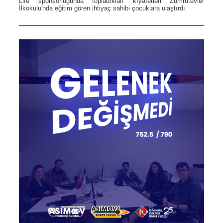
Life sponsorluğunda topladıkları kıyafetleri Zümrütevler
İlkokulu'nda eğitim gören ihtiyaç sahibi çocuklara ulaştırdı.