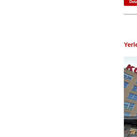
Deta
Yerl