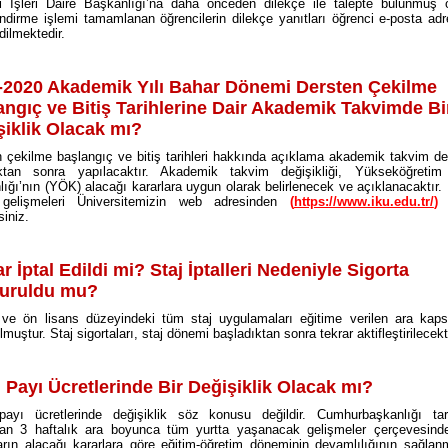
i İşleri Daire Başkanlığı’na daha önceden dilekçe ile talepte bulunmuş 
ndirme işlemi tamamlanan öğrencilerin dilekçe yanıtları öğrenci e-posta adr
edilmektedir.
-2020 Akademik Yılı Bahar Dönemi Dersten Çekilme
angıç ve Bitiş Tarihlerine Dair Akademik Takvimde Bi
şiklik Olacak mı?
 çekilme başlangıç ve bitiş tarihleri hakkında açıklama akademik takvim değ
ıktan sonra yapılacaktır. Akademik takvim değişikliği, Yükseköğretim
ığı’nın (YÖK) alacağı kararlara uygun olarak belirlenecek ve açıklanacaktır
n gelişmeleri Üniversitemizin web adresinden
(
https://www.iku.edu.tr/
)
siniz.
ar İptal Edildi mi? Staj İptalleri Nedeniyle Sigorta
uruldu mu?
 ve ön lisans düzeyindeki tüm staj uygulamaları eğitime verilen ara kap
lmuştur. Staj sigortaları, staj dönemi başladıktan sonra tekrar aktifleştirilecekt
 Payı Ücretlerinde Bir Değişiklik Olacak mı?
payı ücretlerinde değişiklik söz konusu değildir. Cumhurbaşkanlığı tar
nan 3 haftalık ara boyunca tüm yurtta yaşanacak gelişmeler çerçevesind
rın alacağı kararlara göre eğitim-öğretim döneminin devamlılığının sağla