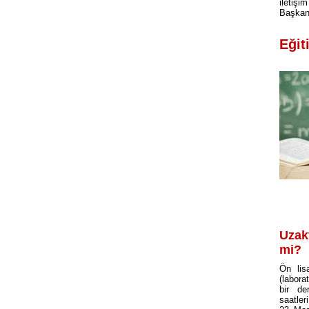
ileti
Başkanl
Eğit
Uzak
mi?
Ön lis
(labora
bir de
saatler