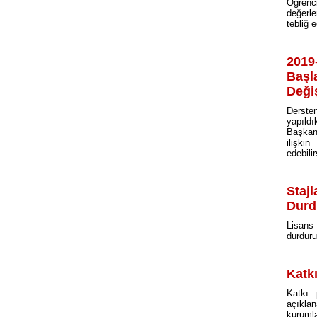
Öğrenc
değerle
tebliğ 
2019
Başl
Deği
Dersten
yapıld
Başkanl
ilişki
edebilir
Stajl
Durd
Lisans
durduru
Katkı
Katkı 
açıkla
kurumla