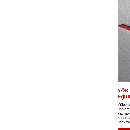
YÖK B
Eğit
Yüksekö
üniver
kaynak
konusun
uzaktan