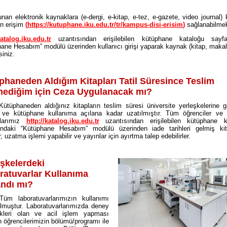
nan elektronik kaynaklara (e-dergi, e-kitap, e-tez, e-gazete, video journal
an erişim
(
https://kutuphane.iku.edu.tr/tr/kampus-disi-erisim
)
sağlanabilmek
katalog.iku.edu.tr
uzantısından erişilebilen kütüphane kataloğu sayfa
ane Hesabım” modülü üzerinden kullanıcı girişi yaparak kaynak (kitap, makal
rsiniz.
phaneden Aldığım Kitapları Tatil Süresince Teslim
ediğim için Ceza Uygulanacak mı?
Kütüphaneden aldığınız kitapların teslim süresi üniversite yerleşkelerine gi
 ve kütüphane kullanıma açılana kadar uzatılmıştır. Tüm öğrenciler ve 
nlarımız
http://katalog.iku.edu.tr
uzantısından erişilebilen kütüphane k
ındaki “Kütüphane Hesabım” modülü üzerinden iade tarihleri gelmiş kita
r, uzatma işlemi yapabilir ve yayınlar için ayırtma talep edebilirler.
eşkelerdeki
ratuvarlar Kullanıma
ndı mı?
Tüm laboratuvarlarımızın kullanımı
lmuştur. Laboratuvarlarımızda deney
kleri olan ve acil işlem yapması
 öğrencilerimizin bölümü/programı ile