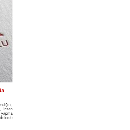
da
ndiğini,
, insan
m yapma
itelerde