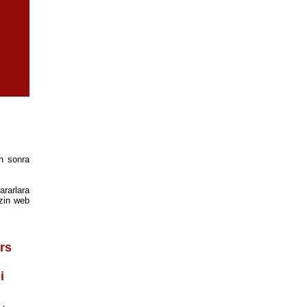
an sonra
ararlara
izin web
rs
i