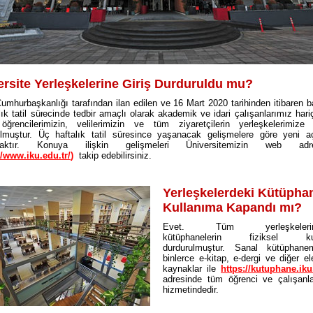
ersite Yerleşkelerine Giriş Durduruldu mu?
umhurbaşkanlığı tarafından ilan edilen ve 16 Mart 2020 tarihinden itibaren 
lık tatil sürecinde tedbir amaçlı olarak akademik ve idari çalışanlarımız har
öğrencilerimizin, velilerimizin ve tüm ziyaretçilerin yerleşkelerimize gi
ulmuştur. Üç haftalık tatil süresince yaşanacak gelişmelere göre yeni a
acaktır. Konuya ilişkin gelişmeleri Üniversitemizin web adre
//www.iku.edu.tr/
)
takip edebilirsiniz.
Yerleşkelerdeki Kütüpha
Kullanıma Kapandı mı?
Evet. Tüm yerleşkelerimi
kütüphanelerin fiziksel kul
durdurulmuştur. Sanal kütüphan
binlerce e-kitap, e-dergi ve diğer el
kaynaklar ile
https://kutuphane.iku
adresinde tüm öğrenci ve çalışanla
hizmetindedir.