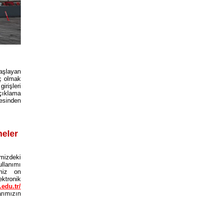
başlayan
iç olmak
rişleri
çıklama
sinden
neler
zdeki
lanımı
emiz on
ektronik
.edu.tr/
rımızın