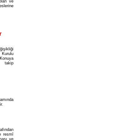
olan ve
eslerine
r
işikliği
 Kurulu
. Konuya
takip
samında
ir.
afından
e resmî
nması ve