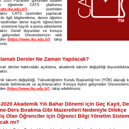
t 2020 Pazartesi gününden itibaren
an öğretimle CATS platformu
cats.iku.edu.tr/
)
üzerinden
caktır. CATS üzerinden yapılacak
ile ilgili bilgilendirme, dersin öğretim
 tarafından derse kayıtlı öğrencilerin
istemine kayıtlı e-posta adreslerine
caktır. Genel duyuruları ve konuya
n gelişmeleri Üniversitemizin web
nden
(
https://www.iku.edu.tr/
)
takip
siniz.
lamalı Dersler Ne Zaman Yapılacak?
alı dersler hakkındaki açıklama, akademik takvim değişikliği duyuruldukt
aktır.
k takvim değişikliği, Yükseköğretim Kurulu Başkanlığı’nın (YÖK) alacağı k
larak belirlenecek ve açıklanacaktır. Konuya ilişkin gelişmeleri Üniversitem
nden
(
https://www.iku.edu.tr/
)
takip edebilirsiniz.
-2020 Akademik Yılı Bahar Dönemi için Geç Kayıt, De
me-Ders Bırakma Gibi Mazeretleri Nedeniyle Dilekçe
iş Olan Öğrenciler için Öğrenci Bilgi Yönetim Sistem
acak mı?