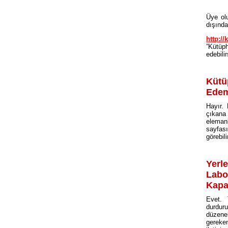
Üye olu
dışınd
http://
”Kütüph
edebili
Kütü
Edem
Hayır. 
çıkana
elema
sayfas
görebili
Yerl
Labo
Kapa
Evet. 
durduru
düzene
gereken