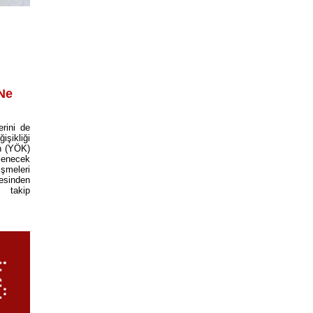
 Ne
erini de
ikliği
n (YÖK)
rlenecek
işmeleri
inden
ip