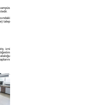
) kampüs
tedir.
sındaki
e) talep
riş izni
öğretim
ataloğu
plarını