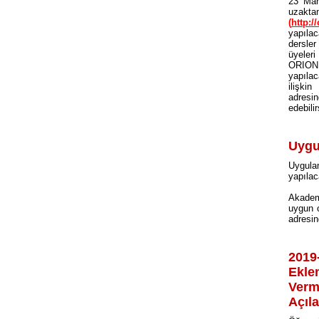
23 Mar
uzakt
(
http://
yapıla
dersler 
üyeleri
ORION s
yapıla
ilişki
adresi
edebilir
Uygu
Uygulam
yapılac
Akademi
uygun o
adresi
2019
Ekle
Verm
Açıl