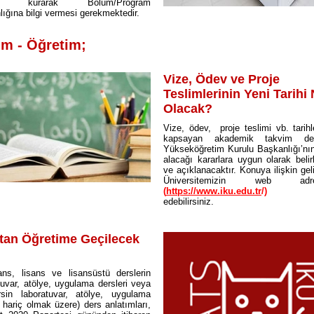
şim kurarak Bölüm/Program
ığına bilgi vermesi gerekmektedir.
im - Öğretim;
Vize, Ödev ve Proje
Teslimlerinin Yeni Tarihi
Olacak?
Vize, ödev, proje teslimi vb. tarihl
kapsayan akademik takvim değiş
Yükseköğretim Kurulu Başkanlığı’nı
alacağı kararlara uygun olarak beli
ve açıklanacaktır. Konuya ilişkin gel
Üniversitemizin web adres
(
https://www.iku.edu.tr
/)
tak
edebilirsiniz.
tan Öğretime Geçilecek
ans, lisans ve lisansüstü derslerin
tuvar, atölye, uygulama dersleri veya
rsin laboratuvar, atölye, uygulama
i hariç olmak üzere) ders anlatımları,