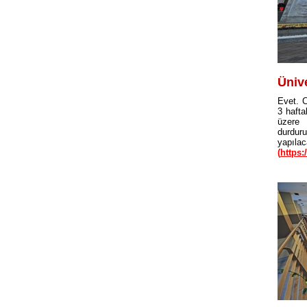
Üniv
Evet. C
3 hafta
üzere 
durdur
yapıl
(
https: