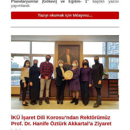
Planetaryumlar (Gökevi) ve Eğitim- 1"
başlıklı yazısı
yayımlandı.
Yazıyı okumak için tıklayınız...
İKÜ İşaret Dili Korosu’ndan Rektörümüz
Prof. Dr. Hanife Öztürk Akkartal’a Ziyaret