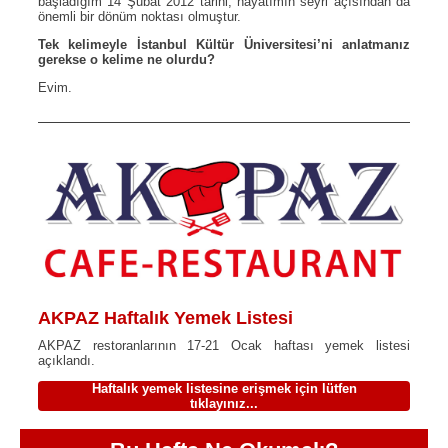
başladığım 14 Şubat 2012 tarihi, hayatımın seyri açısından da
önemli bir dönüm noktası olmuştur.
Tek kelimeyle İstanbul Kültür Üniversitesi’ni anlatmanız
gerekse o kelime ne olurdu?
Evim.
AKPAZ Haftalık Yemek Listesi
AKPAZ restoranlarının 17-21 Ocak haftası yemek listesi
açıklandı.
Haftalık yemek listesine erişmek için lütfen
tıklayınız...