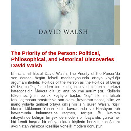
The Priority of the Person: Political,
Philosophical, and Historical Discoveries
David Walsh
Birinci sınıf filozof David Walsh, The Priority of the Person'da
son derece özgün felsefi meditasyonunda ortaya koyduğu
argümanı ilerletir: Politics of the Person as the Politics of Being
(2015), bu “kişi” modern politik düşünce ve felsefenin merkezi
kategorisidir. Mevcut cilt üç ana bölüme ayrılmıştır. Kişilerin
tükenmezliğinin politik keşfiyle başlar, “kişi” fikrinin felsefi
farklılaşmasını araştırır ve son olarak kavramın sanat, bilim ve
inanç yoluyla tarihsel ortaya çıkışının izini sürer. Walsh, “kişi”
fikrinin köklerinin Yunan zihin kavramında ve Hıristiyan ruh
kavramında bulunmasına rağmen, tartışır. Bu kavram
nihayetinde belirgin bir şekilde modern bir başarıdır, çünkü her
biri kendi başına bir dünya olarak kişilerin benzersiz doğasını
aydınlatan yalnızca içselliğe yönelik modern dönüştür.