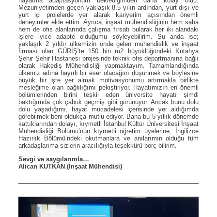
hayatına adaptasyonum beklediğimden daha kolay oldu.
Mezuniyetimden geçen yaklaşık 8.5 yılın ardından, yurt dışı ve
yurt içi projelerde yer alarak kariyerim açısından önemli
deneyimler elde ettim. Ayrıca, inşaat mühendisliğinin hem saha
hem de ofis alanlarında çalışma fırsatı bularak her iki alandaki
işlere iyice adapte olduğumu söyleyebilirim. Şu anda ise;
yaklaşık 2 yıldır ülkemizin önde gelen mühendislik ve inşaat
firması olan GÜRİŞ’te 150 bin m2 büyüklüğündeki Kütahya
Şehir Şehir Hastanesi projesinde teknik ofis departmanına bağlı
olarak Hakediş Mühendisliği yapmaktayım. Tamamlandığında
ülkemiz adına hayırlı bir eser olacağını düşünmek ve böylesine
büyük bir işte yer almak motivasyonumu artırmakla birlikte
mesleğime olan bağlılığımı pekiştiriyor. Hayatımızın en önemli
bölümlerinden birini teşkil eden üniversite hayatı şimdi
baktığımda çok çabuk geçmiş gibi görünüyor. Ancak bunu dolu
dolu yaşadığımı, hayat mücadelesi içerisinde yer aldığımda
görebilmek beni oldukça mutlu ediyor. Bana bu 5 yıllık dönemde
kattıklarından dolayı, kıymetli İstanbul Kültür Üniversitesi İnşaat
Mühendisliği Bölümü’nün kıymetli öğretim üyelerine, İngilizce
Hazırlık Bölümü’ndeki okutmanlara ve anılarımın olduğu tüm
arkadaşlarıma sizlerin aracılığıyla teşekkürü borç bilirim.
Sevgi ve saygılarımla…
Alican KUTKAN (İnşaat Mühendisi)