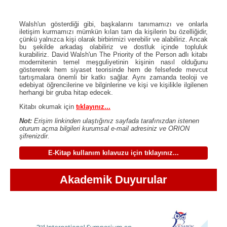
Walsh'un gösterdiği gibi, başkalarını tanımamızı ve onlarla
iletişim kurmamızı mümkün kılan tam da kişilerin bu özelliğidir,
çünkü yalnızca kişi olarak birbirimizi verebilir ve alabiliriz. Ancak
bu şekilde arkadaş olabiliriz ve dostluk içinde topluluk
kurabiliriz. David Walsh'un The Priority of the Person adlı kitabı
modernitenin temel meşguliyetinin kişinin nasıl olduğunu
göstererek hem siyaset teorisinde hem de felsefede mevcut
tartışmalara önemli bir katkı sağlar. Aynı zamanda teoloji ve
edebiyat öğrencilerine ve bilginlerine ve kişi ve kişilikle ilgilenen
herhangi bir gruba hitap edecek.
Kitabı okumak için
tıklayınız...
Not:
Erişim linkinden ulaştığınız sayfada tarafınızdan istenen
oturum açma bilgileri kurumsal e-mail adresiniz ve ORION
şifrenizdir.
E-Kitap kullanım kılavuzu için tıklayınız...
Akademik Duyurular