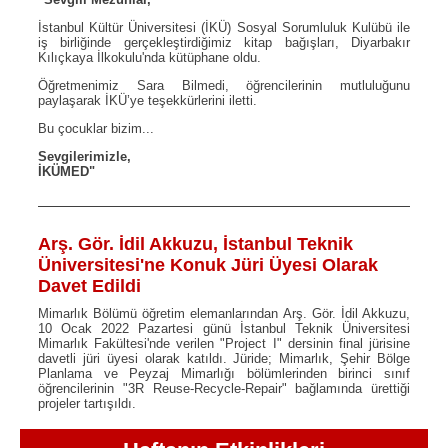
İstanbul Kültür Üniversitesi (İKÜ) Sosyal Sorumluluk Kulübü ile
iş birliğinde gerçekleştirdiğimiz kitap bağışları, Diyarbakır
Kılıçkaya İlkokulu'nda kütüphane oldu.
Öğretmenimiz Sara Bilmedi, öğrencilerinin mutluluğunu
paylaşarak İKÜ’ye teşekkürlerini iletti.
Bu çocuklar bizim...
Sevgilerimizle,
İKÜMED"
Arş. Gör. İdil Akkuzu, İstanbul Teknik
Üniversitesi'ne Konuk Jüri Üyesi Olarak
Davet Edildi
Mimarlık Bölümü öğretim elemanlarından Arş. Gör. İdil Akkuzu,
10 Ocak 2022 Pazartesi günü İstanbul Teknik Üniversitesi
Mimarlık Fakültesi'nde verilen "Project I" dersinin final jürisine
davetli jüri üyesi olarak katıldı. Jüride; Mimarlık, Şehir Bölge
Planlama ve Peyzaj Mimarlığı bölümlerinden birinci sınıf
öğrencilerinin "3R Reuse-Recycle-Repair" bağlamında ürettiği
projeler tartışıldı.