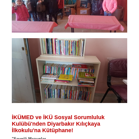
İKÜMED ve İKÜ Sosyal Sorumluluk
Kulübü'nden Diyarbakır Kılıçkaya
İlkokulu'na Kütüphane!
"Sevgili Mezunlar,