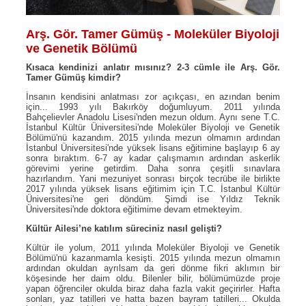
Arş. Gör. Tamer Gümüş - Moleküler Biyoloji
ve Genetik Bölümü
Kısaca kendinizi anlatır mısınız? 2-3 cümle ile Arş. Gör.
Tamer Gümüş kimdir?
İnsanın kendisini anlatması zor açıkçası, en azından benim
için... 1993 yılı Bakırköy doğumluyum. 2011 yılında
Bahçelievler Anadolu Lisesi'nden mezun oldum. Aynı sene T.C.
İstanbul Kültür Üniversitesi'nde Moleküler Biyoloji ve Genetik
Bölümü'nü kazandım. 2015 yılında mezun olmamın ardından
İstanbul Üniversitesi'nde yüksek lisans eğitimine başlayıp 6 ay
sonra bıraktım. 6-7 ay kadar çalışmamın ardından askerlik
görevimi yerine getirdim. Daha sonra çeşitli sınavlara
hazırlandım. Yani mezuniyet sonrası birçok tecrübe ile birlikte
2017 yılında yüksek lisans eğitimim için T.C. İstanbul Kültür
Üniversitesi'ne geri döndüm. Şimdi ise Yıldız Teknik
Üniversitesi'nde doktora eğitimime devam etmekteyim.
Kültür Ailesi’ne katılım süreciniz nasıl gelişti?
Kültür ile yolum, 2011 yılında Moleküler Biyoloji ve Genetik
Bölümü'nü kazanmamla kesişti. 2015 yılında mezun olmamın
ardından okuldan ayrılsam da geri dönme fikri aklımın bir
köşesinde her daim oldu. Bilenler bilir, bölümümüzde proje
yapan öğrenciler okulda biraz daha fazla vakit geçirirler. Hafta
sonları, yaz tatilleri ve hatta bazen bayram tatilleri... Okulda