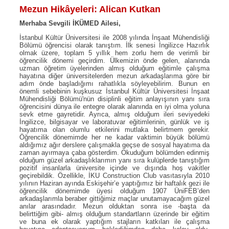
Mezun Hikâyeleri: Alican Kutkan
Merhaba Sevgili İKÜMED Ailesi,
İstanbul Kültür Üniversitesi ile 2008 yılında İnşaat Mühendisliği
Bölümü öğrencisi olarak tanıştım. İlk senesi İngilizce Hazırlık
olmak üzere, toplam 5 yıllık hem zorlu hem de verimli bir
öğrencilik dönemi geçirdim. Ülkemizin önde gelen, alanında
uzman öğretim üyelerinden almış olduğum eğitimle çalışma
hayatına diğer üniversitelerden mezun arkadaşlarıma göre bir
adım önde başladığımı rahatlıkla söyleyebilirim. Bunun en
önemli sebebinin kuşkusuz İstanbul Kültür Üniversitesi İnşaat
Mühendisliği Bölümü'nün disiplinli eğitim anlayışının yanı sıra
öğrencisini dünya ile entegre olarak alanında en iyi olma yoluna
sevk etme gayretidir. Ayrıca, almış olduğum ileri seviyedeki
İngilizce, bilgisayar ve laboratuvar eğitimlerinin, günlük ve iş
hayatıma olan olumlu etkilerini mutlaka belirtmem gerekir.
Öğrencilik dönemimde her ne kadar vaktimin büyük bölümü
aldığımız ağır derslere çalışmakla geçse de sosyal hayatıma da
zaman ayırmaya çaba gösterdim. Okuduğum bölümden edinmiş
olduğum güzel arkadaşlıklarımın yanı sıra kulüplerde tanıştığım
pozitif insanlarla üniversite içinde ve dışında hoş vakitler
geçirebildik. Özellikle, İKU Construction Club vasıtasıyla 2010
yılının Haziran ayında Eskişehir’e yaptığımız bir haftalık gezi ile
öğrencilik dönemimde üyesi olduğum 1907 ÜniFEB’den
arkadaşlarımla beraber gittiğimiz maçlar unutamayacağım güzel
anılar arasındadır. Mezun olduktan sonra ise -başta da
belirttiğim gibi- almış olduğum standartların üzerinde bir eğitim
ve buna ek olarak yaptığım stajların katkıları ile çalışma