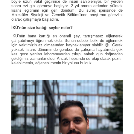
böyle uzun vakit geçirince de insan sahipleniyor, bir yerden
sonra evi gibi görmeye başlıyor. 2 yıl aranın ardından yüksek
lisans eğitimim için geri döndüm. Bu süreç içerisinde de
Moleküler Biyoloji ve Genetik Bölümü'nde araştırma görevlisi
olarak çalışmaya başladım.
İKÜ’nün size kattığı şeyler neler?
İKÜ’nün bana kattığı en önemli şey, tartışmasız eğlenerek
çalışabilmeyi öğrenmek oldu. Bunun sebebi belki de eğlenmek
için vaktimizin az olmasından kaynaklanıyor olabilir 😊. Gerek
yüksek lisans dönemimde gerekse de çalışma hayatımda çok
kez gece yarıları laboratuvardan çıkıp, sabah gün doğmadan
geldiğimiz zamanlar oldu. Ancak hepsinde de ekip olarak pozitif
kalabilmenin, eğlenebilmenin bir yolunu bulduk.