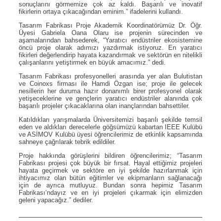
sonuçlarını görmemize çok az kaldı. Başarılı ve inovatif
fikirlerin ortaya çıkacağından eminim.” ifadelerini kullandı.
Tasarım Fabrikası Proje Akademik Koordinatörümüz Dr. Öğr.
Üyesi Gabriela Oana Olaru ise projenin sürecinden ve
aşamalarından bahsederek, “Yaratıcı endüstriler ekosistemine
öncü proje olarak adımızı yazdırmak istiyoruz. En yaratıcı
fikirleri değerlendirip hayata kazandırmak ve sektörün en nitelikli
çalışanlarını yetiştirmek en büyük amacımız.” dedi.
Tasarım Fabrikası profesyonelleri arasında yer alan Bulutistan
ve Coinoxs firması ile Hamdi Özgan ise; proje ile gelecek
nesillerin her duruma hazır donanımlı birer profesyonel olarak
yetişeceklerine ve gençlerin yaratıcı endüstriler alanında çok
başarılı projeler çıkacaklarına olan inançlarından bahsettiler.
Katıldıkları yarışmalarda Üniversitemizi başarılı şekilde temsil
eden ve aldıkları derecelerle göğsümüzü kabartan IEEE Kulübü
ve ASİMOV Kulübü üyesi öğrencilerimiz de etkinlik kapsamında
sahneye çağrılarak tebrik edildiler.
Proje hakkında görüşlerini bildiren öğrencilerimiz; “Tasarım
Fabrikası projesi çok büyük bir fırsat. Hayal ettiğimiz projeleri
hayata geçirmek ve sektöre en iyi şekilde hazırlanmak için
ihtiyacımız olan bütün eğitimler ve ekipmanların sağlanacağı
için de ayrıca mutluyuz. Bundan sonra hepimiz Tasarım
Fabrikası’ndayız ve en iyi projeleri çıkarmak için elimizden
geleni yapacağız.” dediler.