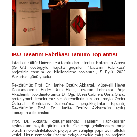
İKÜ Tasarım Fabrikası Tanıtım Toplantısı
İstanbul Kültür Üniversitesi tarafından İstanbul Kalkınma Ajansı
(İSTKA) desteğiyle hayata geçirilen “Tasarım Fabrikası”
projesinin tanıtım ve bilgilendirme toplantısı, 5 Eylül 2022
Pazartesi günü yapıldı.
Rektörümüz Prof. Dr. Hanife Öztürk Akkartal, Mütevelli Heyet
Danışmanımız Ender Rıza Ekici, Tasarım Fabrikası Proje
Akademik Koordinatörümüz Dr. Öğr. Üyesi Gabriela Oana Olaru,
profesyonel firmalarımız ve öğrencilerimizin katılımıyla Önder
Öztunalı Konferans Salonu’nda gerçekleştirilen toplantı,
Rektörümüz Prof. Dr. Hanife Öztürk Akkartal’ın açılış
konuşması ile başladı.
Prof. Dr. Akkartal konuşmasında; “Tasarım Fabrikası'nın
açılmasına sayılı günler kaldı. Geleceği şekillendiren proje
olarak nitelendirilebilecek projeye ev sahipliği yapmak mutluluk
verici. Uzun zamandır üzerine çokça emekle çalışılan projenin