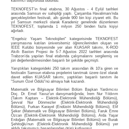
katılımcı başvuruda bulundu.
TEKNOFEST’in final etabına, 30 Ağustos - 4 Eylül tarihleri
arasında Samsun ev sahipliği yaptı. Çarşamba Havalimanı'nda
gerçekleştirilen festivali, altı günde 900 bin kişi ziyaret etti. Bu
yıl Samsun merkezli olarak Karadeniz genelinde düzenlenen
TEKNOFEST, toplamda 1 milyon 250 binden fazla kişiyi
ağırladı.
"Engelsiz Yaşam Teknolojileri" kategorisinde TEKNOFEST
yarışmasına katılan üniversitemiz öğrencilerinden oluşan ve
IEEE Kulübü bünyesinde yer alan KUASAR takımı, K-ROD
Akıllı Baston Projesi ile 5-7 Ağustos 2022 tarihleri arasında
Trabzon’da yapılan final etabında çalışmalarını sergilemiş ve
jüri değerlendirmesinden başarılı bir şekilde geçmişti.
Yarıştıkları kategorideki 250 takım arasından ilk 10’a giren ve
festivalin Samsun etabına projelerini tanıtmak üzere özel olarak
davet edilen KUASAR takımı, yaptıkları başarılı tanıtım ile
"Sunum Özel Ödülü"nü almaya hak kazandı.
Matematik ve Bilgisayar Bilimleri Bölüm Başkan Yardımcısı
Doç. Dr. Emel Yavuz'un danışmanlığında; İrem Nur Yıldırım
(Takım Kaptanı – Elektrik-Elektronik Mühendisliği Bölümü),
Şevval Nur Dönmezler (Elektrik-Elektronik Mühendisliği
Bölümü), Furkan Karayel (Endüstri Mühendisliği Bölümü), Elif
Şeker (Matematik ve Bilgisayar Bilimleri Bölümü), Faruk Emre
Özcan (Elektrik-Elektronik Mühendisliği Bölümü), Arda Yaşar
Erdoğan (Matematik ve Bilgisayar Bilimleri Bölümü) ve Burak
Şehitoğlu’nun (Elektrik-Elektronik Mühendisliği Bölümü) yer
aldığı takımımızı başarılarından ötürü kutluyoruz.