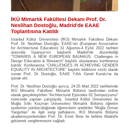
İKÜ Mimarlık Fakültesi Dekanı Prof. Dr.
Neslihan Dostoğlu, Madrid'de EAAE
Toplantısına Katıldı
İstanbul Kültür Üniversitesi (İKÜ) Mimarlık Fakültesi Dekanı
Prof. Dr. Neslihan Dostoğlu, EAAE’nin (European Association
for Architectural Education) 31 Ağustos-4 Eylül 2022 tarihleri
arasında İspanya’nın başkenti Madrid’de düzenlediği
“TOWARDS A NEW EUROPEAN BAUHAUS: Challenges in
Design Education & Research” başlıklı uluslararası konferansa
katıldı. Konferansta “CHALLENGES IN ACHIEVING GENDER
EQUALITY IN ARCHITECTURE” başlıklı bildirisini sözlü olarak
sunan Prof. Dr. Dostoğlu, EAAE Yıllık Genel Kurulu’na da
iştirak etti.
Prof. Dr. Neslihan Dostoğlu ayrıca, 24-25 Mart 2022 tarihlerinde
İKÜ Mimarlık Fakültesi Mimarlık Bölümü tarafından online
olarak gerçekleştirilen “Architectural Episodes 02 Sempozyumu”
sürecinde yapılan çalıştayda; İstanbul Kültür Üniversitesi ile
Muğla Sıtkı Koçman Üniversitesi Mimarlık Bölümü öğretim
üyelerinin yürütücülüğünde öğrencilerin ürettikleri “Muğla Orman
Yangınları” ile ilgili sergi paftalarını, İKÜ Mimarlık Bölümü
akademisyenlerinden Prof. Dr. Emel Birer ile birlikte Madrid'e
götürerek sergilenmesini sağladı.