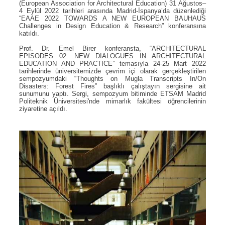
(European Association for Architectural Education) 31 Ağustos–
4 Eylül 2022 tarihleri arasında Madrid-İspanya’da düzenlediği
“EAAE 2022 TOWARDS A NEW EUROPEAN BAUHAUS
Challenges in Design Education & Research” konferansına
katıldı.
Prof. Dr. Emel Birer konferansta, “ARCHITECTURAL
EPISODES 02: NEW DIALOGUES IN ARCHITECTURAL
EDUCATION AND PRACTICE” temasıyla 24-25 Mart 2022
tarihlerinde üniversitemizde çevrim içi olarak gerçekleştirilen
sempozyumdaki “Thoughts on Mugla Transcripts In/On
Disasters: Forest Fires” başlıklı çalıştayın sergisine ait
sunumunu yaptı. Sergi, sempozyum bitiminde ETSAM Madrid
Politeknik Üniversitesi'nde mimarlık fakültesi öğrencilerinin
ziyaretine açıldı.