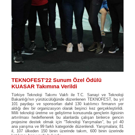
TEKNOFEST'22 Sunum Özel Ödülü
KUASAR Takımına Verildi
Türkiye Teknoloji Takımı Vakfı ile T.C. Sanayi ve Teknoloji
Bakanlığı'nın yürütücülüğünde düzenlenen TEKNOFEST, bu yıl
101 paydaşı ve sponsorları dahil 130 katılımcı firmanın yer
aldığı dev bir organizasyon olarak beşinci kez gerçekleştirildi.
Milli teknoloji üretme ve geliştirme konusunda gençlerin ilgisinin
artırılması hedeflenerek bu alanlarda çalışan binlerce gencin
projesine destek olmak için “Teknoloji Yarışmaları”, bu yıl 40
ana yarışma ve 99 farklı kategoride düzenlendi. Yarışmalara; 81
il, 107 ülkeden 150 binin üzerinde takım, 600 binin üzerinde