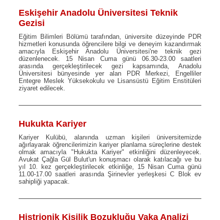
Eskişehir Anadolu Üniversitesi Teknik
Gezisi
Eğitim Bilimleri Bölümü tarafından, üniversite düzeyinde PDR
hizmetleri konusunda öğrencilere bilgi ve deneyim kazandırmak
amacıyla Eskişehir Anadolu Üniversitesi'ne teknik gezi
düzenlenecek. 15 Nisan Cuma günü 06.30-23.00 saatleri
arasında gerçekleştirilecek gezi kapsamında, Anadolu
Üniversitesi bünyesinde yer alan PDR Merkezi, Engelliler
Entegre Meslek Yüksekokulu ve Lisansüstü Eğitim Enstitüleri
ziyaret edilecek.
Hukukta Kariyer
Kariyer Kulübü, alanında uzman kişileri üniversitemizde
ağırlayarak öğrencilerimizin kariyer planlama süreçlerine destek
olmak amacıyla "Hukukta Kariyer" etkinliğini düzenleyecek.
Avukat Çağla Gül Bulut'un konuşmacı olarak katılacağı ve bu
yıl 10. kez gerçekleştirilecek etkinliğe, 15 Nisan Cuma günü
11.00-17.00 saatleri arasında Şirinevler yerleşkesi C Blok ev
sahipliği yapacak.
Histrionik Kişilik Bozukluğu Vaka Analizi