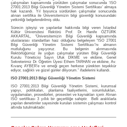
çalışmaları kapsamında yürütülen çalışmalar sonucunda ‘ISO
27001:2013 Bilgi Güvenliği Yönetim Sistemi Sertifikası’ almaya
hak kazandı. Yıl boyunca sürdürülen çalışmalar sonucunda
alınan sertifika ile Üniversitemizin bilgi güvenliği konusundaki
yetkinliği belgelendirilmiş oldu.
Sürecin işleyişi ve yapılanlar hakkında bilgi veren İstanbul
Kültür Üniversitesi Rektörü Prof. Dr. Hanife ÖZTÜRK
AKKARTAL, “Üniversitemizin Bilgi Güvenliği kapsamında
uluslararası standartları haiz olduğunu belgeleyen “ISO 27001
Bilgi Güvenliği Yönetim Sistemi Sertifikası”nı almanın
mutluluğunu yaşıyoruz. Bu belgenin alınmasında
Rektörlüğümüz ile yoğun çalışmalar yürüten Bilgi Güvenliği
Kurulu Yöneticisi Sayın Ufuk DİKME ve ekibine, Genel
Sekreterimiz Dr. Öğretim Üyesi Ethem TARHAN ve ekibine, Av.
Kıvanç AYBER’e ve emeği geçen herkese yürekten teşekkür
ediyor, sağlıklı ve güzel günler diliyorum.” ifadelerini kullandı.
ISO 27001:2013 Bilgi Güvenliği Yönetim Sistemi
ISO 27001:2013 Bilgi Güvenliği Yönetim Sistemi, kurumsal
yapıyı, politikaları, planlama faaliyetlerini, sorumlulukları,
uygulamaları, prosedürleri, prosesleri ve kaynakları içerir. Alınan
ISO sertifikası 3 yıllık bir geçerliliğe sahiptir. Belli aralıklarla
yapılan denetimler sayesinde kurulan sistemin çalışması kontrol
altında tutulmaktadır.