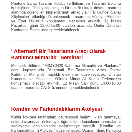
Pantone Sanat Tasarım Kulübü ile İletişim ve Tasarımı Bölümü
iş birliğinde, Türkiye'de gelişen bir sektör olarak dövme tasarımı
alanında öğrencileri bilgilendirmek amacıyla "İTB Güncel Sanat
Söyleşileri" etkinliği düzenlenecek. Tasarımcı Hüseyin Akdemir
ve Eser Ülkün'ün konuşmacı olacakları etkinlik, 11 Nisan
Pazartesi günü 13.00-15.00 saatleri arasında Önder Öztunalı
Konferans Salonu'nda gerçekleştirilecek.
"Alternatif Bir Tasarlama Aracı Olarak
Katılımcı Mimarlık" Semineri
Mimarlık Bölümü, "MIMY0420 Katılımcı Mimarlık ve Planlama"
dersi kapsamında "Alternatif Bir Tasarlama Aracı Olarak
Katılımcı Mimarlık" başlıklı e-seminer düzenleyecek. Ofistab
Kurucusu ve Yöneticisi Yüksek Mimar Ali Kemal Terlemez'in
konuşmacı olacağı etkinlik, 12 Nisan Salı günü 14.00-16.00
saatleri arasında CATS üzerinden gerçekleştirilecek.
Kendim ve Farkındalıklarım Atölyesi
Kültür Noktası tarafından; davranışsal bağımlılıkları tanımaya,
riskli davranışları önlemeye, öğrencilerin kendilerini tanımalarını
sağlayarak özgüvenlerini geliştirmeye yönelik "Kendim ve
Farkındalıklarım Atölyesi" düzenlenecek. Uzman Klinik Psikolog