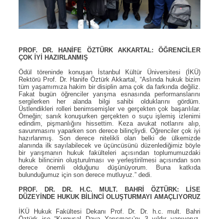
PROF. DR. HANİFE ÖZTÜRK AKKARTAL: ÖĞRENCİLER
ÇOK İYİ HAZIRLANMIŞ
Ödül töreninde konuşan İstanbul Kültür Üniversitesi (İKÜ)
Rektörü Prof. Dr. Hanife Öztürk Akkartal, “Aslında hukuk bizim
tüm yaşamımıza hakim bir disiplin ama çok da farkında değiliz.
Fakat bugün öğrenciler yarışma esnasında performanslarını
sergilerken her alanda bilgi sahibi olduklarını gördüm.
Üstlendikleri rolleri benimsemişler ve gerçekten çok başarılılar.
Örneğin; sanık konuşurken gerçekten o suçu işlemiş izlenimi
edindim, pişmanlığını hissettim. Keza avukat notlarını alıp,
savunmasını yaparken son derece bilinçliydi. Öğrenciler çok iyi
hazırlanmış. Son derece nitelikli olan belki de ülkemizde
alanında ilk sayılabilecek ve üçüncüsünü düzenlediğimiz böyle
bir yarışmanın hukuk fakülteleri açısından toplumumuzdaki
hukuk bilincinin oluşturulması ve yerleştirilmesi açısından son
derece önemli olduğunu düşünüyorum. Buna katkıda
bulunduğumuz için son derece mutluyuz.” dedi.
PROF. DR. DR. H.C. MULT. BAHRİ ÖZTÜRK: LİSE
DÜZEYİNDE HUKUK BİLİNCİ OLUŞTURMAYI AMAÇLIYORUZ
İKÜ Hukuk Fakültesi Dekanı Prof. Dr. Dr. h.c. mult. Bahri
Öztürk ise “Kurgusal Dava Yarışması’nı 3 yıldır yapıyoruz.