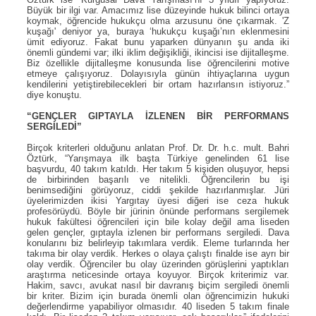
Büyük bir ilgi var. Amacımız lise düzeyinde hukuk bilinci ortaya
koymak, öğrencide hukukçu olma arzusunu öne çıkarmak. 'Z
kuşağı' deniyor ya, buraya ‘hukukçu kuşağı’nın eklenmesini
ümit ediyoruz. Fakat bunu yaparken dünyanın şu anda iki
önemli gündemi var; ilki iklim değişikliği, ikincisi ise dijitalleşme.
Biz özellikle dijitalleşme konusunda lise öğrencilerini motive
etmeye çalışıyoruz. Dolayısıyla günün ihtiyaçlarına uygun
kendilerini yetiştirebilecekleri bir ortam hazırlansın istiyoruz.”
diye konuştu.
“GENÇLER GIPTAYLA İZLENEN BİR PERFORMANS
SERGİLEDİ”
Birçok kriterleri olduğunu anlatan Prof. Dr. Dr. h.c. mult. Bahri
Öztürk, “Yarışmaya ilk başta Türkiye genelinden 61 lise
başvurdu, 40 takım katıldı. Her takım 5 kişiden oluşuyor, hepsi
de birbirinden başarılı ve nitelikli. Öğrencilerin bu işi
benimsediğini görüyoruz, ciddi şekilde hazırlanmışlar. Jüri
üyelerimizden ikisi Yargıtay üyesi diğeri ise ceza hukuk
profesörüydü. Böyle bir jürinin önünde performans sergilemek
hukuk fakültesi öğrencileri için bile kolay değil ama liseden
gelen gençler, gıptayla izlenen bir performans sergiledi. Dava
konularını biz belirleyip takımlara verdik. Eleme turlarında her
takıma bir olay verdik. Herkes o olaya çalıştı finalde ise ayrı bir
olay verdik. Öğrenciler bu olay üzerinden görüşlerini yaptıkları
araştırma neticesinde ortaya koyuyor. Birçok kriterimiz var.
Hakim, savcı, avukat nasıl bir davranış biçim sergiledi önemli
bir kriter. Bizim için burada önemli olan öğrencimizin hukuki
değerlendirme yapabiliyor olmasıdır. 40 liseden 5 takım finale