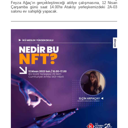
Feyza Ağaç'ın gerçekleştireceği atölye çalışmasına, 12 Nisan
Çarşamba günü saat 14.00'te Ataköy yerleşkemizdeki 2A-03
salonu ev sahipliği yapacak.