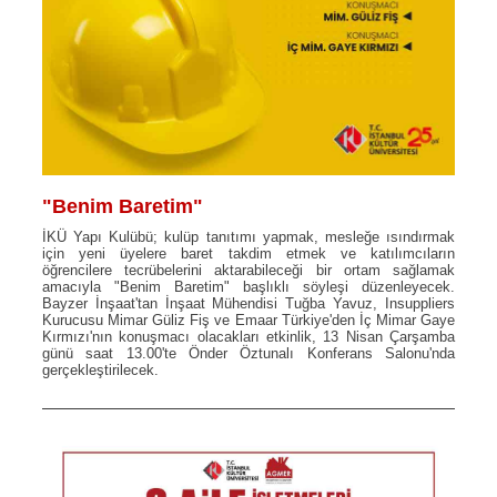
"Benim Baretim"
İKÜ Yapı Kulübü; kulüp tanıtımı yapmak, mesleğe ısındırmak
için yeni üyelere baret takdim etmek ve katılımcıların
öğrencilere tecrübelerini aktarabileceği bir ortam sağlamak
amacıyla "Benim Baretim" başlıklı söyleşi düzenleyecek.
Bayzer İnşaat'tan İnşaat Mühendisi Tuğba Yavuz, Insuppliers
Kurucusu Mimar Güliz Fiş ve Emaar Türkiye'den İç Mimar Gaye
Kırmızı'nın konuşmacı olacakları etkinlik, 13 Nisan Çarşamba
günü saat 13.00'te Önder Öztunalı Konferans Salonu'nda
gerçekleştirilecek.