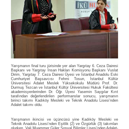
Yarışmanın final turu jürisinde yer alan Yargıtay 6. Ceza Dairesi
Başkanı ve Yargıtay İnsan Hakları Komisyonu Başkanı Vuslat
Dirim, Yargıtay 7. Ceza Dairesi Üyesi ve İstanbul Anadolu Eski
Cumhuriyet Başsavcısı Fehmi Tosun, İstanbul Kültür
Üniversitesi Adalet Meslek Yüksekokulu Müdürü Prof. Dr.
Durmuş Tezcan ve İstanbul Kültür Üniversitesi Hukuk Fakültesi
akademisyenlerinden Dr. Öğr. Üyesi Yasemin Saygılar Kırıt
tarafından değerlendirilen performanslar sonucu, yarışmanın
birinci takımı Kadıköy Mesleki ve Teknik Anadolu Lisesi’nden
Adalet takımı oldu.
Yarışmanın ikincisi ve üçüncüsü yine Kadıköy Mesleki ve
Teknik Anadolu Lisesi’nden Eşitlik (2) ve Özgürlük (3) takımları
olurken, Vali Muammer Güler Sosyal Bilimler Lisesi’nden Adalet-