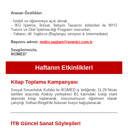
Aranan Özellikler:
- İstekli ve öğrenmeye açık olmak,
- İKÜ İşletme, İktisat, İletişim Tasarımı bölümleri ile MYO
Turizm ve Otel İşletmeciliği Programı mezunları,
- Yabancı dil: İngilizce (Başlangıç seviyesi & Intermediate)
Başvuru adresi:
metin.saglam@eventci.com.tr
Sevgilerimizle,
İKÜMED"
Haftanın Etkinlikleri
Kitap Toplama Kampanyası
Sosyal Sorumluluk Kulübü ile İKÜMED iş birliğinde; 11-29 Nisan
tarihleri arasında Ataköy yerleşkesi B1 katındaki kulüp stant
alanında kitap toplanarak, mezunumuzun öğretmen olarak
çalıştığı Solhan-Bingöl'de bulunan liseye bağışlanacak.
İTB Güncel Sanat Söyleşileri