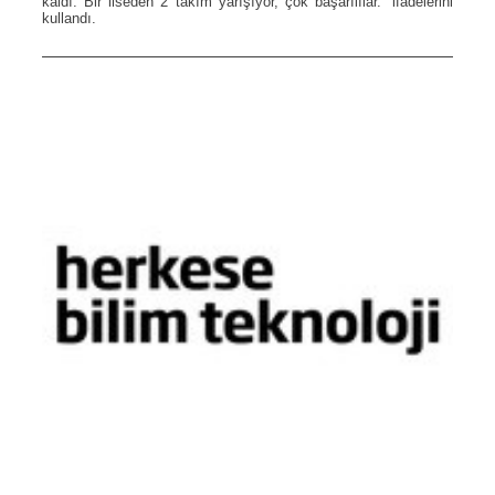
kaldı. Bir liseden 2 takım yarışıyor, çok başarılılar.” ifadelerini
kullandı.