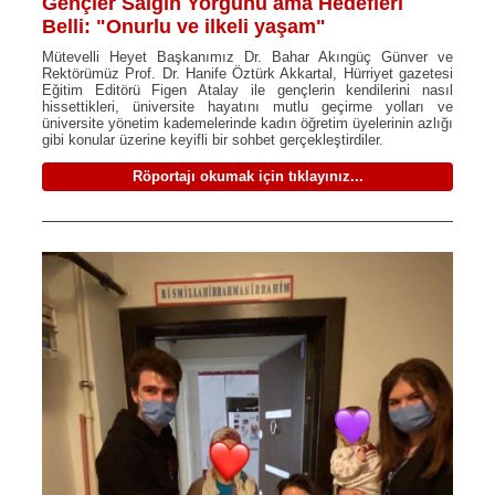
Gençler Salgın Yorgunu ama Hedefleri
Belli: "Onurlu ve ilkeli yaşam"
Mütevelli Heyet Başkanımız Dr. Bahar Akıngüç Günver ve
Rektörümüz Prof. Dr. Hanife Öztürk Akkartal, Hürriyet gazetesi
Eğitim Editörü Figen Atalay ile gençlerin kendilerini nasıl
hissettikleri, üniversite hayatını mutlu geçirme yolları ve
üniversite yönetim kademelerinde kadın öğretim üyelerinin azlığı
gibi konular üzerine keyifli bir sohbet gerçekleştirdiler.
Röportajı okumak için tıklayınız...