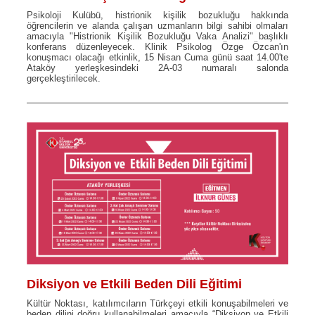
Psikoloji Kulübü, histrionik kişilik bozukluğu hakkında
öğrencilerin ve alanda çalışan uzmanların bilgi sahibi olmaları
amacıyla "Histrionik Kişilik Bozukluğu Vaka Analizi" başlıklı
konferans düzenleyecek. Klinik Psikolog Özge Özcan'ın
konuşmacı olacağı etkinlik, 15 Nisan Cuma günü saat 14.00'te
Ataköy yerleşkesindeki 2A-03 numaralı salonda
gerçekleştirilecek.
Diksiyon ve Etkili Beden Dili Eğitimi
Kültür Noktası, katılımcıların Türkçeyi etkili konuşabilmeleri ve
beden dilini doğru kullanabilmeleri amacıyla “Diksiyon ve Etkili