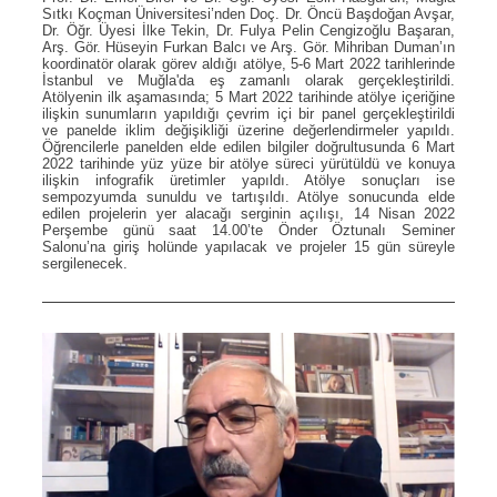
Sıtkı Koçman Üniversitesi’nden Doç. Dr. Öncü Başdoğan Avşar,
Dr. Öğr. Üyesi İlke Tekin, Dr. Fulya Pelin Cengizoğlu Başaran,
Arş. Gör. Hüseyin Furkan Balcı ve Arş. Gör. Mihriban Duman’ın
koordinatör olarak görev aldığı atölye, 5-6 Mart 2022 tarihlerinde
İstanbul ve Muğla'da eş zamanlı olarak gerçekleştirildi.
Atölyenin ilk aşamasında; 5 Mart 2022 tarihinde atölye içeriğine
ilişkin sunumların yapıldığı çevrim içi bir panel gerçekleştirildi
ve panelde iklim değişikliği üzerine değerlendirmeler yapıldı.
Öğrencilerle panelden elde edilen bilgiler doğrultusunda 6 Mart
2022 tarihinde yüz yüze bir atölye süreci yürütüldü ve konuya
ilişkin infografik üretimler yapıldı. Atölye sonuçları ise
sempozyumda sunuldu ve tartışıldı. Atölye sonucunda elde
edilen projelerin yer alacağı serginin açılışı, 14 Nisan 2022
Perşembe günü saat 14.00’te Önder Öztunalı Seminer
Salonu’na giriş holünde yapılacak ve projeler 15 gün süreyle
sergilenecek.