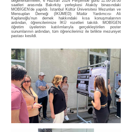
değerlendirmeleri, 6 Haziran 2024 Perşembe günü 11.00-16.00
saatleri arasında Bakırköy yerleşkesi Ataköy binasındaki
MOBİGEN’de yapıldı. İstanbul Kültür Üniversitesi Mezunları ve
Mensupları Derneği (İKÜMED) Müdür Yardımcısı Ali
Kaplanoğlu’nun dernek hakkındaki kısa konuşmalarının
ardından, öğrencilerimize İKÜ rozetleri takıldı. MOBİGEN
öğretim üyelerinin katılımlarıyla gerçekleştirilen poster
sunumlarının ardından, tüm öğrencilerimiz ile birlikte mezuniyet
pastası kesildi.