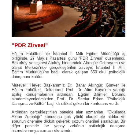
"PDR Zirvesi"
Eğitim Fakültesi ile İstanbul İl Milli Eğitim Müdürlüğü iş
birliğinde, 27 Mayıs Pazartesi günü “PDR Zirvesi” düzenlendi.
Bakırköy yerleşkesi Ataköy binasındaki Akıngüç Oditoryumu ve
Sanat Merkezi’nde gerçekleştirilen zirveye, İstanbul İl Milli
Eğitim Müdürlüğü’ne bağlı olarak çalışan 650 okul psikolojik
danışmanı katıldı.
Mütevelli Heyet Başkanımız Dr. Bahar Akıngüç Günver ile
Eğitim Fakültesi Dekanımız Prof. Dr. Alim Kaya’nın yaptığı
açılış konuşmalarının ardından, Eğitim Bilimleri Bölümü
akademisyenlerimizden Prof. Dr. Serdar Erkan “Psikolojik
Danışma ve Kültür” başlıklı dikkat çeken bir konferans verdi.
Ardından gerçekleştirilen panelde alan uzmanları, “Okullarda
Akran Zorbalığı” konusunu çok yönlü olarak ele aldılar ve
sorunun önemine dikkat çekerek çözüm önerileri sıraladılar. Bir
diğer panelde ise yapay zekânın psikolojik danışma
hizmetlerine yansıması ele alındı.