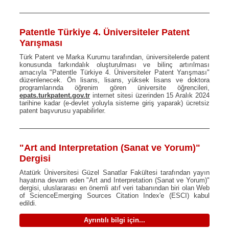
Patentle Türkiye 4. Üniversiteler Patent
Yarışması
Türk Patent ve Marka Kurumu tarafından, üniversitelerde patent
konusunda farkındalık oluşturulması ve bilinç artırılması
amacıyla "Patentle Türkiye 4. Üniversiteler Patent Yarışması"
düzenlenecek. Ön lisans, lisans, yüksek lisans ve doktora
programlarında öğrenim gören üniversite öğrencileri,
epats.turkpatent.gov.tr
internet sitesi üzerinden 15 Aralık 2024
tarihine kadar (e-devlet yoluyla sisteme giriş yaparak) ücretsiz
patent başvurusu yapabilirler.
"Art and Interpretation (Sanat ve Yorum)"
Dergisi
Atatürk Üniversitesi Güzel Sanatlar Fakültesi tarafından yayın
hayatına devam eden "Art and Interpretation (Sanat ve Yorum)"
dergisi, uluslararası en önemli atıf veri tabanından biri olan Web
of ScienceEmerging Sources Citation Index'e (ESCI) kabul
edildi.
Ayrıntılı bilgi için...