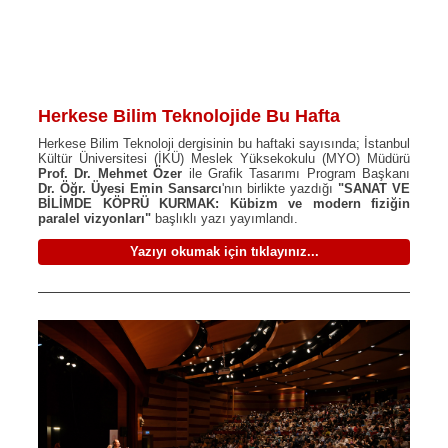
Herkese Bilim Teknolojide Bu Hafta
Herkese Bilim Teknoloji dergisinin bu haftaki sayısında; İstanbul
Kültür Üniversitesi (İKÜ) Meslek Yüksekokulu (MYO) Müdürü
Prof. Dr. Mehmet Özer
ile Grafik Tasarımı Program Başkanı
Dr. Öğr. Üyesi Emin Sansarcı
'nın birlikte yazdığı
"SANAT VE
BİLİMDE KÖPRÜ KURMAK: Kübizm ve modern fiziğin
paralel vizyonları"
başlıklı yazı yayımlandı.
Yazıyı okumak için tıklayınız...