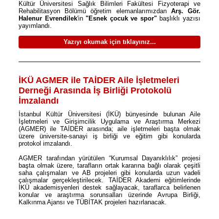
Kültür Üniversitesi Sağlık Bilimleri Fakültesi Fizyoterapi ve
Rehabilitasyon Bölümü öğretim elemanlarımızdan
Arş. Gör.
Halenur Evrendilek
'in
"Esnek çocuk ve spor"
başlıklı yazısı
yayımlandı.
Yazıyı okumak için tıklayınız...
İKÜ AGMER ile TAİDER Aile İşletmeleri
Derneği Arasında İş Birliği Protokolü
İmzalandı
İstanbul Kültür Üniversitesi (İKÜ) bünyesinde bulunan Aile
İşletmeleri ve Girişimcilik Uygulama ve Araştırma Merkezi
(AGMER) ile TAİDER arasında; aile işletmeleri başta olmak
üzere üniversite-sanayi iş birliği ve eğitim gibi konularda
protokol imzalandı.
AGMER tarafından yürütülen “Kurumsal Dayanıklılık” projesi
başta olmak üzere, tarafların ortak kararına bağlı olarak çeşitli
saha çalışmaları ve AB projeleri gibi konularda uzun vadeli
çalışmalar gerçekleştirilecek. TAİDER Akademi eğitimlerinde
İKÜ akademisyenleri destek sağlayacak, taraflarca belirlenen
konular ve araştırma sorunsalları üzerinde Avrupa Birliği,
Kalkınma Ajansı ve TÜBİTAK projeleri hazırlanacak.