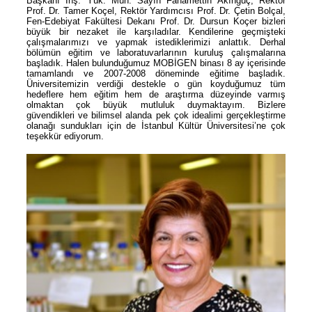
Başkanı İnş. Yük. Müh. Sayın Fahamettin Akıngüç, Rektör
Prof. Dr. Tamer Koçel, Rektör Yardımcısı Prof. Dr. Çetin Bolçal,
Fen-Edebiyat Fakültesi Dekanı Prof. Dr. Dursun Koçer bizleri
büyük bir nezaket ile karşıladılar. Kendilerine geçmişteki
çalışmalarımızı ve yapmak istediklerimizi anlattık. Derhal
bölümün eğitim ve laboratuvarlarının kuruluş çalışmalarına
başladık. Halen bulunduğumuz MOBİGEN binası 8 ay içerisinde
tamamlandı ve 2007-2008 döneminde eğitime başladık.
Üniversitemizin verdiği destekle o gün koyduğumuz tüm
hedeflere hem eğitim hem de araştırma düzeyinde varmış
olmaktan çok büyük mutluluk duymaktayım. Bizlere
güvendikleri ve bilimsel alanda pek çok idealimi gerçekleştirme
olanağı sundukları için de İstanbul Kültür Üniversitesi’ne çok
teşekkür ediyorum.