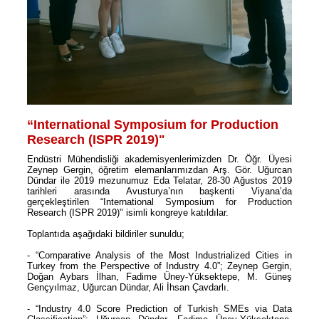
“International Symposium for Production
Research (ISPR 2019)"
Endüstri Mühendisliği akademisyenlerimizden Dr. Öğr. Üyesi
Zeynep Gergin, öğretim elemanlarımızdan Arş. Gör. Uğurcan
Dündar ile 2019 mezunumuz Eda Telatar, 28-30 Ağustos 2019
tarihleri arasında Avusturya’nın başkenti Viyana’da
gerçekleştirilen “International Symposium for Production
Research (ISPR 2019)" isimli kongreye katıldılar.
Toplantıda aşağıdaki bildiriler sunuldu;
- “Comparative Analysis of the Most Industrialized Cities in
Turkey from the Perspective of Industry 4.0”; Zeynep Gergin,
Doğan Aybars İlhan, Fadime Üney-Yüksektepe, M. Güneş
Gençyılmaz, Uğurcan Dündar, Ali İhsan Çavdarlı.
- “Industry 4.0 Score Prediction of Turkish SMEs via Data