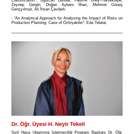
Classification”; Uğurcan Dündar, Fadime Üney-Yüksektepe,
Zeynep Gergin, Doğan Aybars İlhan, Mehmet Güneş
Gençyılmaz, Ali İhsan Çavdarlı.
- “An Analytical Approach for Analysing the Impact of Risks on
Production Planning: Case of Öztiryakiler”; Eda Telatar,
Dr. Öğr. Üyesi H. Neyir Tekeli
Sivil Hava Ulaştırma İşletmeciliği Program Başkanı Dr. Öğr.