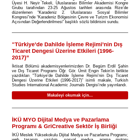
Üyesi H. Neyir Tekeli, Uluslararası Bilimler Akademisi Kongre
Grubu tarafından 23-25 Ağustos tarihleri arasında Rize’de
düzenlenen “Karadeniz 2. Uluslararası Sosyal Bilimler
Kongresi”nde “Karadeniz Bölgesinin Çevre ve Turizm Ekonomisi
Açısından Değerlendirilmesi” başlıklı sözlü bildirisini sundu.
"Türkiye’de Dahilde İşleme Rejimi’nin Dış
Ticaret Dengesi Üzerine Etkileri (1996-
2017)”
İktisat Bölümü akademisyenlerimizden Dr. Begüm Erdil Şahin
ve Dış Ticaret Programı Öğr. Gör. Ümit Engin Tekin’in birlikte
yazdıkları "Türkiye’de Dahilde İşleme Rejimi’nin Dış Ticaret
Dengesi Üzerine Etkileri (1996-2017)” isimli makale, Turkish
Studies International Academic Journals Dergisi’nde yayınlandı.
Makaleyi okumak için...
İKÜ MYO Dijital Medya ve Pazarlama
Programı & GriCreative Sektör İş Birliği
İKÜ Meslek Yüksekokulu Dijital Medya ve Pazarlama Programı;
web tasarım, yazılım, sosyal medya, arama motoru