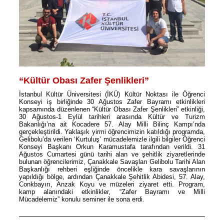
“Kültür Obası Zafer Şenlikleri”
İstanbul Kültür Üniversitesi (İKÜ) Kültür Noktası ile Öğrenci
Konseyi iş birliğinde 30 Ağustos Zafer Bayramı etkinlikleri
kapsamında düzenlenen “Kültür Obası Zafer Şenlikleri” etkinliği,
30 Ağustos-1 Eylül tarihleri arasında Kültür ve Turizm
Bakanlığı’na ait Kocadere 57. Alay Milli Bilinç Kampı’nda
gerçekleştirildi. Yaklaşık yirmi öğrencimizin katıldığı programda,
Gelibolu’da verilen ‘Kurtuluş’ mücadelemizle ilgili bilgiler Öğrenci
Konseyi Başkanı Orkun Karamustafa tarafından verildi. 31
Ağustos Cumartesi günü tarihi alan ve şehitlik ziyaretlerinde
bulunan öğrencilerimiz, Çanakkale Savaşları Gelibolu Tarihi Alan
Başkanlığı rehberi eşliğinde öncelikle kara savaşlarının
yapıldığı bölge, ardından Çanakkale Şehitlik Abidesi, 57. Alay,
Conkbayırı, Anzak Koyu ve müzeleri ziyaret etti. Program,
kamp alanındaki etkinlikler, “Zafer Bayramı ve Milli
Mücadelemiz” konulu seminer ile sona erdi.