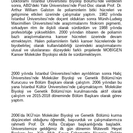
Doktoramı İstanbul Üniversitesi Biyoloji Bölümü’nde verdikten
sonra, ABD’deki Yale Üniversitesi’nde Post-Doc olarak Prof. Dr.
Arthur William Galston ile poliaminlerin bitki hücreleri ve
gelişimine etkileri üzerinde çalışmalar yaptım. 1982 yılında
İstanbul Üniversitesi’nde doçent olduktan sonra Münih-Ludwig
Maximillien Üniversitesi’nde araştırmalarımı fitokrom pigmenti,
sirkadyen ritm ile ilişkili olarak sürdürdüm ve 1988 yılında
profesörlüğe yükseltildim. 2000 yılından itibaren de poliamin
bazlı araştırmalarıma kanser hücreleri üzerinde devam
etmekteyim. Halen poliaminlerin farklı kanser hücrelerinde bir
biyobelirteç olarak kullanılabilirliği üzerindeki araştırmalarımı
ulusal ve uluslararası düzeydeki farklı projelerde MOBİGEN
Kanser Moleküler Biyolojisi ekibi ile sürdürmekteyim.
2000 yılında İstanbul Üniversitesi’nden ayrıldıktan sonra Haliç
Üniversitesi’nde Moleküler Biyoloji ve Genetik Bölümü’nün
Kurucusu ve Bölüm Başkanı olarak çalıştım. 2006 yılından bu
yana İstanbul Kültür Üniversitesi’nde çalışmaktayım. Moleküler
Biyoloji ve Genetik Bölümü’nün kurulmasında aktif olarak
çalıştım ve 2015-2018 döneminde Bölüm Başkanı olarak görev
yaptım.
2006’da İKÜ’nün Moleküler Biyoloji ve Genetik Bölümü kurma
düşünceleri olduğunu öğrendik, başvurduk ve çalışmalarımıza
rahmetli Prof. Dr. Atilla Özalpan başkanlığında başladık.
Üniversitemize geldiğimiz ilk gün dönemin Mütevelli Heyet