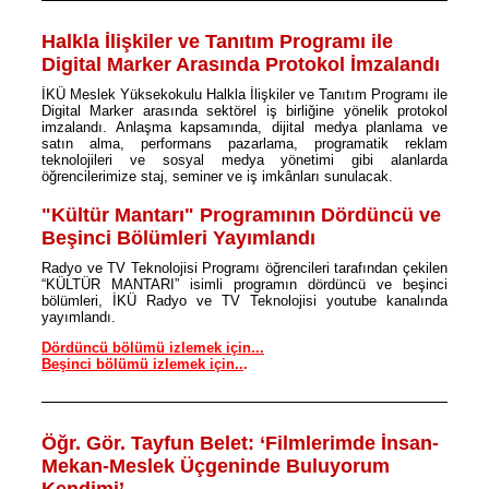
Halkla İlişkiler ve Tanıtım Programı ile
Digital Marker Arasında Protokol İmzalandı
İKÜ Meslek Yüksekokulu Halkla İlişkiler ve Tanıtım Programı ile
Digital Marker arasında sektörel iş birliğine yönelik protokol
imzalandı. Anlaşma kapsamında, dijital medya planlama ve
satın alma, performans pazarlama, programatik reklam
teknolojileri ve sosyal medya yönetimi gibi alanlarda
öğrencilerimize staj, seminer ve iş imkânları sunulacak.
"Kültür Mantarı" Programının Dördüncü ve
Beşinci Bölümleri Yayımlandı
Radyo ve TV Teknolojisi Programı öğrencileri tarafından çekilen
“KÜLTÜR MANTARI” isimli programın dördüncü ve beşinci
bölümleri, İKÜ Radyo ve TV Teknolojisi youtube kanalında
yayımlandı.
Dördüncü bölümü izlemek için...
Beşinci bölümü izlemek için..
.
Öğr. Gör. Tayfun Belet: ‘Filmlerimde İnsan-
Mekan-Meslek Üçgeninde Buluyorum