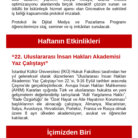
optimizasyonu alanlarında birçok interaktif çözüm sunan ve
ödüllü bir bütünleşik hizmet ajansı olan Gricreative ile sektörel
iş birliği kapsamında protokol imzaladı.
Protokol ile Dijital Medya ve Pazarlama Programı
öğrencilerimize staj, seminer ve iş imkânları sunulacak.
Haftanın Etkinlikleri
“22. Uluslararası İnsan Hakları Akademisi
Yaz Çalıştayı”
İstanbul Kültür Üniversitesi (İKÜ) Hukuk Fakültesi tarafından her
yıl geleneksel olarak düzenlenen “Uluslararası İnsan Hakları
Akademisi Yaz Çalıştayı”nın 22.’si, 9-16 Eylül tarihleri arasında
Çeşme’de gerçekleştirilecek. Avrupa İnsan Hakları Mahkemesi
(AHİM) Kararları ışığında Türk ve uluslararası hukukta en yeni
gelişmelerin değerlendirilip tartışılarak “Adil Yargılanma Hakkı”,
“İfade Özgürlüğü” ile ”Özel Hayat ve Aile Hayatının Korunması”
başlıklarının ele alınacağı çalıştaya; Almanya, Macaristan,
İtalya, Avusturya, Hırvatistan, Portekiz, Fransa ve Rusya olmak
üzere 8 ayrı ülkeden akademisyen, avukat ve öğrenciler
katılacak.
İçimizden Biri