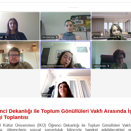
ci Dekanlığı ile Toplum Gönüllüleri Vakfı Arasında İ
ği Toplantısı
l Kültür Üniversitesi (İKÜ) Öğrenci Dekanlığı ile Toplum Gönüllüleri Vak
da, öğrencilerin sosyal sorumluluk bilinciyle hareket edebilecekleri pro