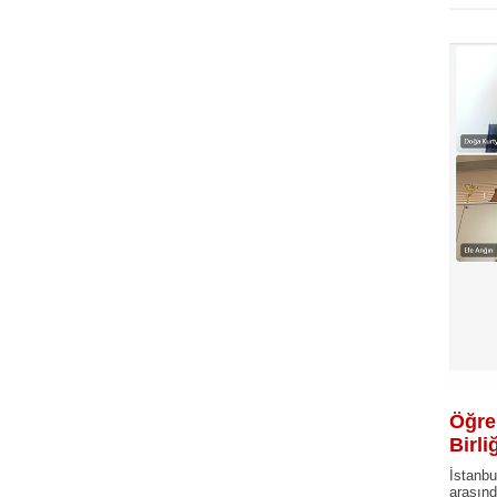
Öğren
Birli
İstanbu
arasın