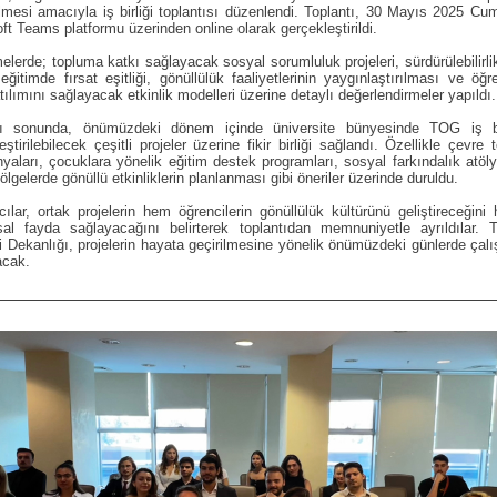
rilmesi amacıyla iş birliği toplantısı düzenlendi. Toplantı, 30 Mayıs 2025 C
ft Teams platformu üzerinden online olarak gerçekleştirildi.
lerde; topluma katkı sağlayacak sosyal sorumluluk projeleri, sürdürülebilirli
, eğitimde fırsat eşitliği, gönüllülük faaliyetlerinin yaygınlaştırılması ve öğre
atılımını sağlayacak etkinlik modelleri üzerine detaylı değerlendirmeler yapıldı.
tı sonunda, önümüzdeki dönem içinde üniversite bünyesinde TOG iş bir
eştirilebilecek çeşitli projeler üzerine fikir birliği sağlandı. Özellikle çevre t
aları, çocuklara yönelik eğitim destek programları, sosyal farkındalık atöly
bölgelerde gönüllü etkinliklerin planlanması gibi öneriler üzerinde duruldu.
cılar, ortak projelerin hem öğrencilerin gönüllülük kültürünü geliştireceğin
sal fayda sağlayacağını belirterek toplantıdan memnuniyetle ayrıldılar. 
 Dekanlığı, projelerin hayata geçirilmesine yönelik önümüzdeki günlerde çal
acak.