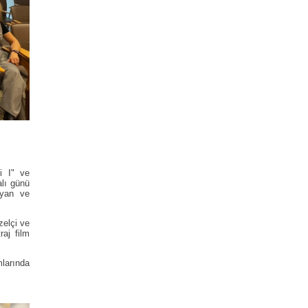
i I" ve
alı günü
oyan ve
elçi ve
aj film
mlarında