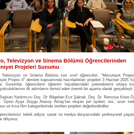
o, Televizyon ve Sinema Bölümü Öğrencilerinden
niyet Projeleri Sunumu
 Televizyon ve Sinema Bölümü son sınıf öğrencileri, "Mezuniyet Projes
yet Projesi II" dersleri kapsamında hazırladıkları projeleri 3 Haziran 2025 S
ar. Sunumlar, öğrencilerin öğrenim hayatlarındaki yeteneklerini ortaya k
 yolculuklarının ilk adımlarını temsil eden önemli bir aşama olarak gerçekleşti.
Başkan Yardımcısı Doç. Dr. Bilgehan Ece Şakrak, Doç. Dr. Remziye Köse Öz
r. Üyesi Ayşe Duygu Atasoy Aktaş’tan oluşan jüri üyeleri; tez, uzun metr
su ve kısa film kategorilerinde üretilen projeleri değerlendirdiler.
encilerimizi tebrik ediyor, sanat ve medya dünyasındaki profesyonel yaşa
r diliyoruz.