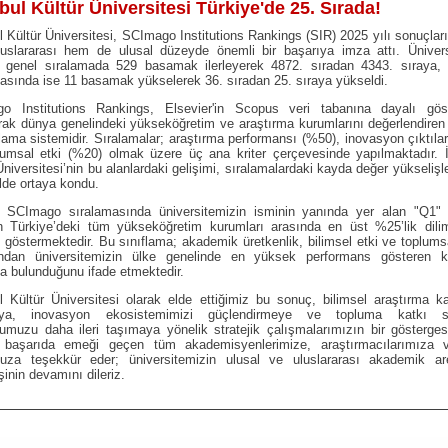
bul Kültür Üniversitesi Türkiye'de 25. Sırada!
l Kültür Üniversitesi, SCImago Institutions Rankings (SIR) 2025 yılı sonuçlar
uslararası hem de ulusal düzeyde önemli bir başarıya imza attı. Ünivers
l genel sıralamada 529 basamak ilerleyerek 4872. sıradan 4343. sıraya, 
asında ise 11 basamak yükselerek 36. sıradan 25. sıraya yükseldi.
o Institutions Rankings, Elsevier'in Scopus veri tabanına dayalı göst
rak dünya genelindeki yükseköğretim ve araştırma kurumlarını değerlendiren p
alama sistemidir. Sıralamalar; araştırma performansı (%50), inovasyon çıktıla
lumsal etki (%20) olmak üzere üç ana kriter çerçevesinde yapılmaktadır. İ
Üniversitesi’nin bu alanlardaki gelişimi, sıralamalardaki kayda değer yükseliş
ilde ortaya kondu.
, SCImago sıralamasında üniversitemizin isminin yanında yer alan "Q1" i
n Türkiye’deki tüm yükseköğretim kurumları arasında en üst %25’lik dili
ı göstermektedir. Bu sınıflama; akademik üretkenlik, bilimsel etki ve toplums
ndan üniversitemizin ülke genelinde en yüksek performans gösteren k
a bulunduğunu ifade etmektedir.
l Kültür Üniversitesi olarak elde ettiğimiz bu sonuç, bilimsel araştırma ka
maya, inovasyon ekosistemimizi güçlendirmeye ve topluma katkı s
muzu daha ileri taşımaya yönelik stratejik çalışmalarımızın bir gösterges
i başarıda emeği geçen tüm akademisyenlerimize, araştırmacılarımıza v
uza teşekkür eder; üniversitemizin ulusal ve uluslararası akademik ar
şinin devamını dileriz.