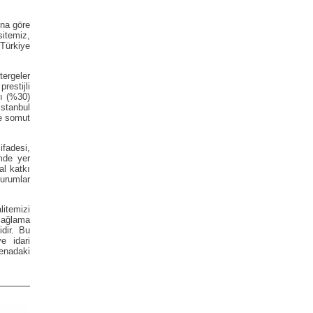
ına göre
itemiz,
Türkiye
ergeler
restijli
rı (%30)
stanbul
le somut
fadesi,
mde yer
al katkı
urumlar
litemizi
ağlama
idir. Bu
e idari
enadaki