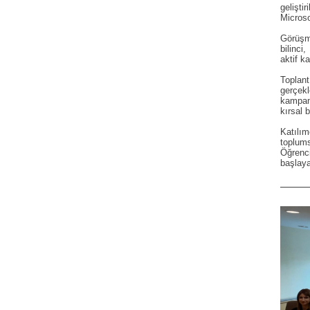
gelişti
Microso
Görüşme
bilinci
aktif k
Toplan
gerçekl
kampany
kırsal 
Katılım
toplum
Öğrenci
başlay