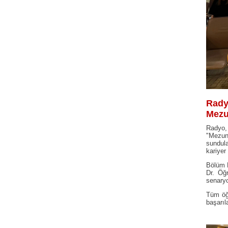
Rady
Mezu
Radyo,
"Mezuni
sundul
kariyer
Bölüm 
Dr. Öğ
senaryo
Tüm öğr
başarıla