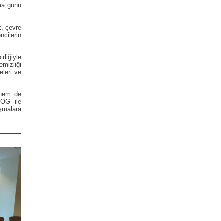
uma günü
k, çevre
ncilerin
liğiyle
emizliği
eleri ve
i hem de
TOG ile
ışmalara