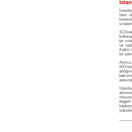
İstan
İstanbu
hem ul
kürese
sıralam
SCImag
kullana
bir sır
ve top
Kültür 
bir şek
Ayrıca
İKÜ’nü
aldığın
bakımı
arasınd
İstanbu
artır
misyonu
değerl
kadrom
yükseli