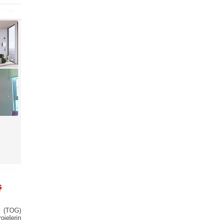
ş
fı (TOG)
jelerin