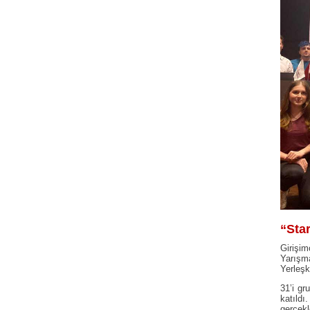
“Star
Girişi
Yarışm
Yerleşk
31’i gr
katıld
gerçekl