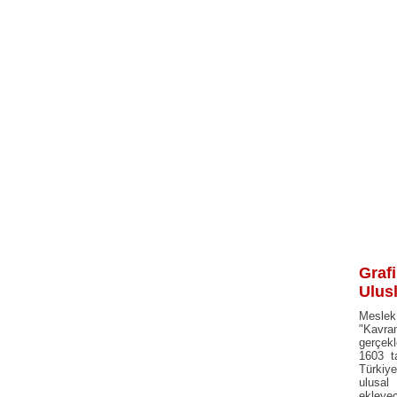
Graf
Ulus
Meslek
"Kavra
gerçekl
1603 t
Türkiye
ulusal 
ekleyec