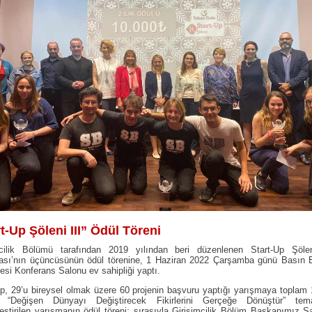
t-Up Şöleni III” Ödül Töreni
mcilik Bölümü tarafından 2019 yılından beri düzenlenen Start-Up Şölen
ası’nın üçüncüsünün ödül törenine, 1 Haziran 2022 Çarşamba günü Basın 
esi Konferans Salonu ev sahipliği yaptı.
up, 29’u bireysel olmak üzere 60 projenin başvuru yaptığı yarışmaya toplam 
ı. “Değişen Dünyayı Değiştirecek Fikirlerini Gerçeğe Dönüştür” tem
eştirilen yarışmanın ödül töreni; sırasıyla Girişimcilik Bölüm Başkanımız S