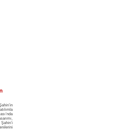
in
ahin’in
tılımla
ması’nda
sarımı,
 Şahin’i
nilerini