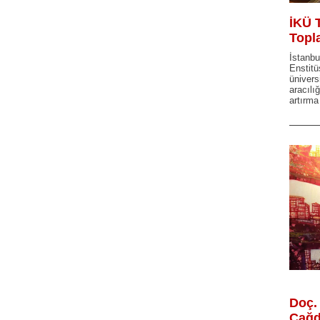
İKÜ T
Topl
İstanbu
Enstit
ünivers
aracılı
artırma
Doç. 
Çağd