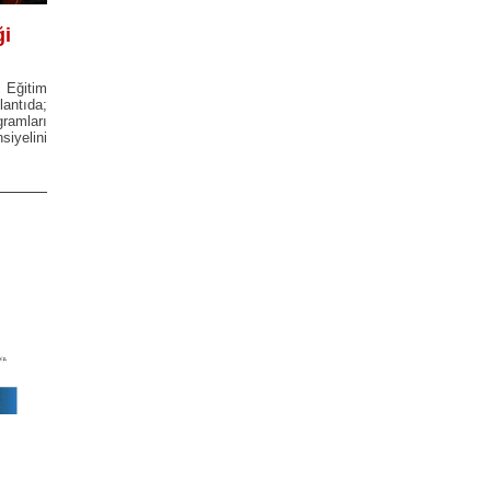
ği
ü Eğitim
antıda;
gramları
siyelini