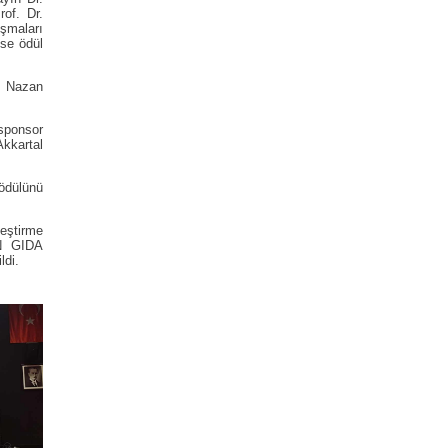
rof. Dr.
uşmaları
ise ödül
i Nazan
 sponsor
kkartal
 ödülünü
leştirme
AN GIDA
ldi.