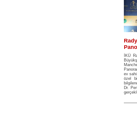
Rady
Pano
İKÜ Ra
Büyükş
Manchev
Panoram
ev sahi
özel b
bilgil
Dr. Per
gerçekl