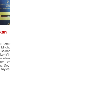
lkan
e İzmir
 Milcho
ı Balkan
İzmir’in
mü adına
ıtım ve
ız Doç.
 söyleşi