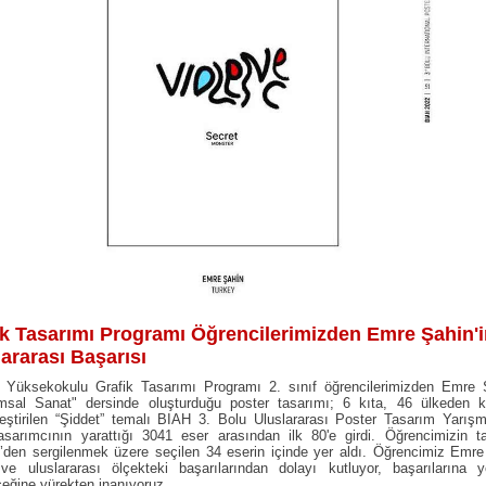
ik Tasarımı Programı Öğrencilerimizden Emre Şahin'
lararası Başarısı
 Yüksekokulu Grafik Tasarımı Programı 2. sınıf öğrencilerimizden Emre Ş
msal Sanat" dersinde oluşturduğu poster tasarımı; 6 kıta, 46 ülkeden ka
eştirilen “Şiddet” temalı BIAH 3. Bolu Uluslararası Poster Tasarım Yarış
asarımcının yarattığı 3041 eser arasından ilk 80'e girdi. Öğrencimizin ta
’den sergilenmek üzere seçilen 34 eserin içinde yer aldı. Öğrencimiz Emre
ve uluslararası ölçekteki başarılarından dolayı kutluyor, başarılarına ye
eğine yürekten inanıyoruz.