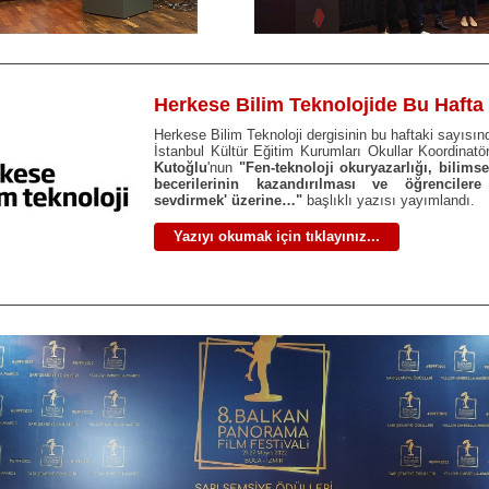
Herkese Bilim Teknolojide Bu Hafta
Herkese Bilim Teknoloji dergisinin bu haftaki sayısın
İstanbul Kültür Eğitim Kurumları Okullar Koordinat
Kutoğlu
'nun
"Fen-teknoloji okuryazarlığı, bilimse
becerilerinin kazandırılması ve öğrencilere
sevdirmek' üzerine…"
başlıklı yazısı yayımlandı.
Yazıyı okumak için tıklayınız...