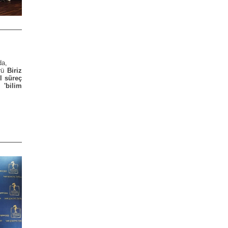
da,
örü
Biriz
l süreç
 'bilim