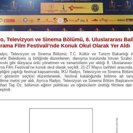
o, Televizyon ve Sinema Bölümü, 8. Uluslararası Ba
rama Film Festivali’nde Konuk Okul Olarak Yer Aldı
dyo, Televizyon ve Sinema Bölümü; T.C. Kültür ve Turizm Bakanlığı il
ehir Belediyesi iş birliğinde düzenlenen, danışma kurulunda Istvan Szabo,
ski gibi dünyaca ünlü yönetmen ve senaristlerin yer aldığı 8. Uluslararas
a Film Festivali’ne konuk okul olarak seçildi. 21-27 Mayıs tarihleri arasında 
pliğini yaptığı festival kapsamında; İKÜ Radyo, Televizyon ve Sinema Bölü
ir gösterim seçkisi düzenlenerek, festival kataloğunda bölüme ait tan
endirme metni yer aldı. Ayrıca Radyo, Televizyon ve Sinema Bölüm Başkanım
ihan Taş Öz, bölümün eğitim politikası ve öğrencilerin ürettiği filmlere dair
eştirdi.