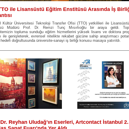
TO ile Lisansüstü Eğitim Enstitüsü Arasında İş Birli
antısı
l Kültür Üniversitesi Teknoloji Transfer Ofisi (TTO) yetkilileri ile Lisansüst
üsü Müdürü Prof. Dr. Remzi Tunç Mısırlıoğlu bir araya geldi. Topl
itemizin topluma sunduğu eğitim hizmetlerini yüksek lisans ve doktora pro
ğı ile genişleterek, evrensel nitelikte rekabet gücüne sahip araştırmacı potan
 hedefi doğrultusunda üniversite-sanayi iş birliği konusu masaya yatırıldı.
Dr. Reyhan Uludağ’ın Eserleri, Artcontact İstanbul 2.
aş Sanat Fuarı’nda Yer Aldı