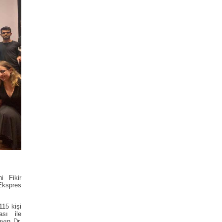
i Fikir
Ekspres
115 kişi
ası ile
ayın Dr.