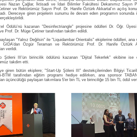
esi Nazan Çağlar, İktisadi ve İdari Bilimler Fakültesi Dekanımız Sayın P
tiner ve Rektörümüz Sayın Prof. Dr. Hanife Öztürk Akkartal’ın açılış kon
ladı. Dereceye giren projelerin sunumu ile devam eden programın sonunda 
erçekleştirildi.
zel Ödülü’nü kazanan "Desinfectriangle" projesine ödülleri Dr. Öğr. Üyes
ve Prof. Dr. Müge Çetiner tarafından takdim edildi.
paylaşan "Yalnız Değilsin" ile "Liquidambar Orientalis" ekiplerine ödülleri, ana
GIDA’dan Özgür Teraman ve Rektörümüz Prof. Dr. Hanife Öztürk A
an verildi.
p Şöleni III’ün birincilik ödülünü kazanan "Dijital Tekerlek" ekibine ise
müz takdim etti.
e giren bütün ekiplere; "Start-Up Şöleni III" destekçilerinden Bilgiyi Ticari
i-BTM tarafından eğitim programı hediye edilirken, ana sponsor TAB
dan üçüncülüğü paylaşan takımlara 5'er bin TL ve birinciliğe 15 bin TL ödül veri