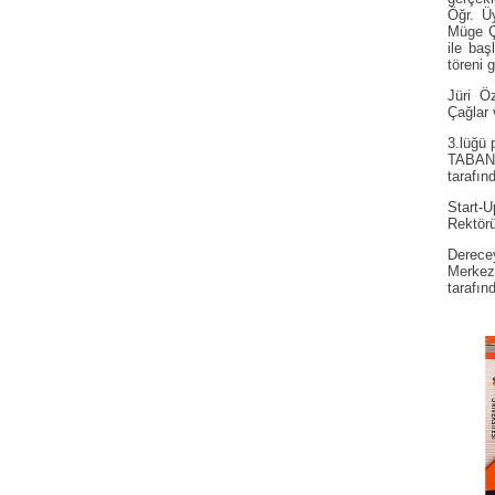
Öğr. Üy
Müge Çe
ile baş
töreni g
Jüri Ö
Çağlar 
3.lüğü 
TABAN 
tarafınd
Start-U
Rektörü
Derecey
Merkez
tarafın