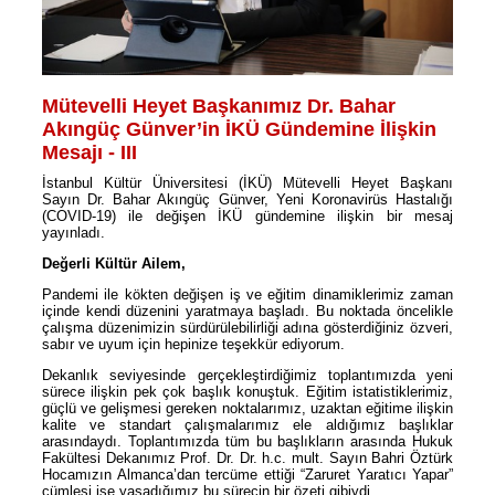
Mütevelli Heyet Başkanımız Dr. Bahar
Akıngüç Günver’in İKÜ Gündemine İlişkin
Mesajı - III
İstanbul Kültür Üniversitesi (İKÜ) Mütevelli Heyet Başkanı
Sayın Dr. Bahar Akıngüç Günver, Yeni Koronavirüs Hastalığı
(COVID-19) ile değişen İKÜ gündemine ilişkin bir mesaj
yayınladı.
Değerli Kültür Ailem,
Pandemi ile kökten değişen iş ve eğitim dinamiklerimiz zaman
içinde kendi düzenini yaratmaya başladı. Bu noktada öncelikle
çalışma düzenimizin sürdürülebilirliği adına gösterdiğiniz özveri,
sabır ve uyum için hepinize teşekkür ediyorum.
Dekanlık seviyesinde gerçekleştirdiğimiz toplantımızda yeni
sürece ilişkin pek çok başlık konuştuk. Eğitim istatistiklerimiz,
güçlü ve gelişmesi gereken noktalarımız, uzaktan eğitime ilişkin
kalite ve standart çalışmalarımız ele aldığımız başlıklar
arasındaydı. Toplantımızda tüm bu başlıkların arasında Hukuk
Fakültesi Dekanımız Prof. Dr. Dr. h.c. mult. Sayın Bahri Öztürk
Hocamızın Almanca’dan tercüme ettiği “Zaruret Yaratıcı Yapar”
cümlesi ise yaşadığımız bu sürecin bir özeti gibiydi.