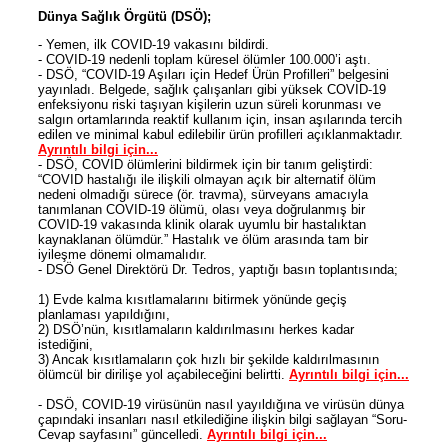
Dünya Sağlık Örgütü (DSÖ);
- Yemen, ilk COVID-19 vakasını bildirdi.
- COVID-19 nedenli toplam küresel ölümler 100.000’i aştı.
- DSÖ, “COVID-19 Aşıları için Hedef Ürün Profilleri” belgesini
yayınladı. Belgede, sağlık çalışanları gibi yüksek COVID-19
enfeksiyonu riski taşıyan kişilerin uzun süreli korunması ve
salgın ortamlarında reaktif kullanım için, insan aşılarında tercih
edilen ve minimal kabul edilebilir ürün profilleri açıklanmaktadır.
Ayrıntılı bilgi için...
- DSÖ, COVID ölümlerini bildirmek için bir tanım geliştirdi:
“COVID hastalığı ile ilişkili olmayan açık bir alternatif ölüm
nedeni olmadığı sürece (ör. travma), sürveyans amacıyla
tanımlanan COVID-19 ölümü, olası veya doğrulanmış bir
COVID-19 vakasında klinik olarak uyumlu bir hastalıktan
kaynaklanan ölümdür.” Hastalık ve ölüm arasında tam bir
iyileşme dönemi olmamalıdır.
- DSÖ Genel Direktörü Dr. Tedros, yaptığı basın toplantısında;
1) Evde kalma kısıtlamalarını bitirmek yönünde geçiş
planlaması yapıldığını,
2) DSÖ’nün, kısıtlamaların kaldırılmasını herkes kadar
istediğini,
3) Ancak kısıtlamaların çok hızlı bir şekilde kaldırılmasının
ölümcül bir dirilişe yol açabileceğini belirtti.
Ayrıntılı bilgi için...
- DSÖ, COVID-19 virüsünün nasıl yayıldığına ve virüsün dünya
çapındaki insanları nasıl etkilediğine ilişkin bilgi sağlayan “Soru-
Cevap sayfasını” güncelledi.
Ayrıntılı bilgi için...