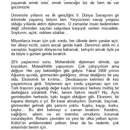
yaşamak emek ister, emek vereceğiz biz de hem de var
gücümüzle.
Üniversite yıllarını ve ilk gençliğini II. Dünya Savaşının gri
ikliminde yaşamış biriyim ben. Yeryüzünün savaş yorgunu
olduğu yıllarda aldım diplomamı. O zamanlar insan bedeninden
değil zihninden saçılan salgınlara karşıydı verilen mücadele.
Soykırım, açlık, nükleer silahlar…
Milyonlarca insan için çok zordu, her ülkede derin yaralar açtı;
her ülkeyi incitti, sarstı ancak geride kaldı. Dersimizi aldık mı o
savaştan, bugünün dünyasına bakarsak, tartışılır ancak öyle ya
da böyle o günleri geride bıraktık.
20’li yaşlarımın sonu. Mühendislik diplomam elimde, işe
koyuldum. Müteahhitlik yapıyorum. Çok çalışıyorum ama
değiyor. Her şey beklediğim gibi gidiyor. Fakat 1958 yılının
Ağustos ayında, görmezden geldiğimiz, olmaz dediğimiz bir şey
oldu. Ekonomik bir kırılma… Devalüasyon kelimesi ilk kez
yaşantımıza girdi. Söylemesi ayrı zordu yaşaması ayrı zor.
Türk lirasının yaşadığı değer kaybı istisnasız herkesi müthiş bir
darboğaza sürükledi. Peki, benim farkım neydi? Hiç. Aynı
gemideydim herkesle, tıpkı bugün olduğum gibi. Ekonomi, bir
kapana dönüştü o yıl. Bir karar almalıydım. Durmak, kaçmak,
görmezden gelmek gibi şansım yoktu. Kuşku, kaygı, korku,
keşke… Bu dört kelimeyi o zaman bıraktım. Kendimi,
sağlığımı, ailemi ve en önemlisi umudumu korumak
zorundaydım. Rotamı çevirdim ve yeni bir ufka yelken açtım.
Kültür’ün amblemindeki yelken, biraz da bu nedenle, çok
anlamlıdır benim için.