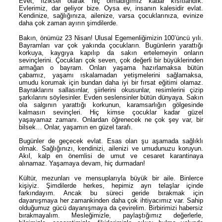
Evet, fiziksel olarak hiç olmadığımız kadar kısıtlandık.
Evlerimiz, dar geliyor bize. Oysa ev, insanın kalesidir evlat.
Kendinize, sağlığınıza, ailenize, varsa çocuklarınıza, evinize
daha çok zaman ayırın şimdilerde.
Bakın, önümüz 23 Nisan! Ulusal Egemenliğimizin 100’üncü yılı.
Bayramları var çok yakında çocukların. Bugünlerin yarattığı
korkuya, kaygıya kapılıp da sakın ertelemeyin onların
sevinçlerini. Çocukları çok seven, çok değerli bir büyüklerinden
armağan o bayram. Onları yaşama hazırlamaksa bütün
çabamız, yaşamı ıskalamadan yetişmelerini sağlamaksa,
umudu korumak için bundan daha iyi bir fırsat eğitimi olamaz.
Bayraklarını sallasınlar, şiirlerini okusunlar, resimlerini çizip
şarkılarını söylesinler. Evden seslensinler bütün dünyaya. Sakın
ola salgının yarattığı korkunun, karamsarlığın gölgesinde
kalmasın sevinçleri. Hiç kimse çocuklar kadar güzel
yaşayamaz zamanı. Onlardan öğrenecek ne çok şey var, bir
bilsek… Onlar, yaşamın en güzel tarafı.
Bugünler de geçecek evlat. Esas olan şu aşamada sağlıklı
olmak. Sağlığınızı, kendinizi, ailenizi ve umudunuzu koruyun.
Akıl, kalp en önemlisi de umut ve cesaret karantinaya
alınamaz. Yaşamaya devam, hiç durmadan!
Kültür, mezunları ve mensuplarıyla büyük bir aile. Binlerce
kişiyiz. Şimdilerde herkes, hepimiz ayrı telaşlar içinde
farkındayım. Ancak bu süreci geride bırakmak için
dayanışmaya her zamankinden daha çok ihtiyacımız var. Sahip
olduğumuz gücü dayanışmaya da çevirelim. Birbirimizi habersiz
bırakmayalım. Mesleğimizle, paylaştığımız değerlerle,