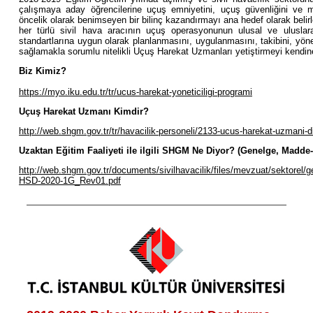
çalışmaya aday öğrencilerine uçuş emniyetini, uçuş güvenliğini ve me
öncelik olarak benimseyen bir bilinç kazandırmayı ana hedef olarak belirl
her türlü sivil hava aracının uçuş operasyonunun ulusal ve uluslarar
standartlarına uygun olarak planlanmasını, uygulanmasını, takibini, yön
sağlamakla sorumlu nitelikli Uçuş Harekat Uzmanları yetiştirmeyi kendin
Biz Kimiz?
https://myo.iku.edu.tr/tr/ucus-harekat-yoneticiligi-programi
Uçuş Harekat Uzmanı Kimdir?
http://web.shgm.gov.tr/tr/havacilik-personeli/2133-ucus-harekat-uzmani-
Uzaktan Eğitim Faaliyeti ile ilgili SHGM Ne Diyor? (Genelge, Madde-
http://web.shgm.gov.tr/documents/sivilhavacilik/files/mevzuat/sektorel/
HSD-2020-1G_Rev01.pdf