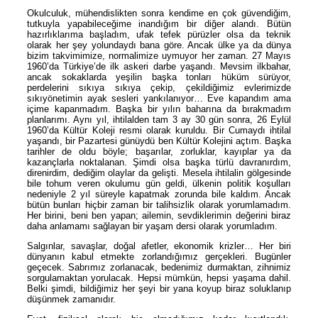
Okulculuk, mühendislikten sonra kendime en çok güvendiğim,
tutkuyla yapabileceğime inandığım bir diğer alandı. Bütün
hazırlıklarıma başladım, ufak tefek pürüzler olsa da teknik
olarak her şey yolundaydı bana göre. Ancak ülke ya da dünya
bizim takvimimize, normalimize uymuyor her zaman. 27 Mayıs
1960’da Türkiye’de ilk askeri darbe yaşandı. Mevsim ilkbahar,
ancak sokaklarda yeşilin başka tonları hüküm sürüyor,
perdelerini sıkıya sıkıya çekip, çekildiğimiz evlerimizde
sıkıyönetimin ayak sesleri yankılanıyor… Eve kapandım ama
içime kapanmadım. Başka bir yılın baharına da bırakmadım
planlarımı. Aynı yıl, ihtilalden tam 3 ay 30 gün sonra, 26 Eylül
1960’da Kültür Koleji resmi olarak kuruldu. Bir Cumaydı ihtilal
yaşandı, bir Pazartesi günüydü ben Kültür Kolejini açtım. Başka
tarihler de oldu böyle; başarılar, zorluklar, kayıplar ya da
kazançlarla noktalanan. Şimdi olsa başka türlü davranırdım,
direnirdim, dediğim olaylar da gelişti. Mesela ihtilalin gölgesinde
bile tohum veren okulumu gün geldi, ülkenin politik koşulları
nedeniyle 2 yıl süreyle kapatmak zorunda bile kaldım. Ancak
bütün bunları hiçbir zaman bir talihsizlik olarak yorumlamadım.
Her birini, beni ben yapan; ailemin, sevdiklerimin değerini biraz
daha anlamamı sağlayan bir yaşam dersi olarak yorumladım.
Salgınlar, savaşlar, doğal afetler, ekonomik krizler… Her biri
dünyanın kabul etmekte zorlandığımız gerçekleri. Bugünler
geçecek. Sabrımız zorlanacak, bedenimiz durmaktan, zihnimiz
sorgulamaktan yorulacak. Hepsi mümkün, hepsi yaşama dahil.
Belki şimdi, bildiğimiz her şeyi bir yana koyup biraz soluklanıp
düşünmek zamanıdır.