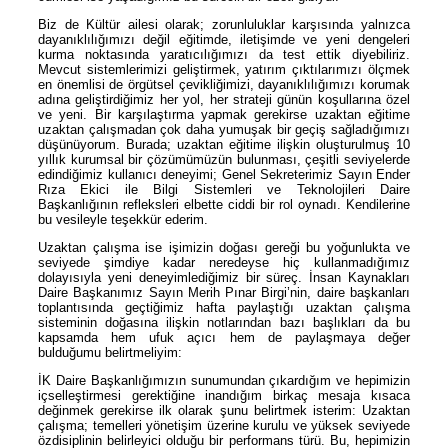
Biz de Kültür ailesi olarak; zorunluluklar karşısında yalnızca
dayanıklılığımızı değil eğitimde, iletişimde ve yeni dengeleri
kurma noktasında yaratıcılığımızı da test ettik diyebiliriz.
Mevcut sistemlerimizi geliştirmek, yatırım çıktılarımızı ölçmek
en önemlisi de örgütsel çevikliğimizi, dayanıklılığımızı korumak
adına geliştirdiğimiz her yol, her strateji günün koşullarına özel
ve yeni. Bir karşılaştırma yapmak gerekirse uzaktan eğitime
uzaktan çalışmadan çok daha yumuşak bir geçiş sağladığımızı
düşünüyorum. Burada; uzaktan eğitime ilişkin oluşturulmuş 10
yıllık kurumsal bir çözümümüzün bulunması, çeşitli seviyelerde
edindiğimiz kullanıcı deneyimi; Genel Sekreterimiz Sayın Ender
Rıza Ekici ile Bilgi Sistemleri ve Teknolojileri Daire
Başkanlığının refleksleri elbette ciddi bir rol oynadı. Kendilerine
bu vesileyle teşekkür ederim.
Uzaktan çalışma ise işimizin doğası gereği bu yoğunlukta ve
seviyede şimdiye kadar neredeyse hiç kullanmadığımız
dolayısıyla yeni deneyimlediğimiz bir süreç. İnsan Kaynakları
Daire Başkanımız Sayın Merih Pınar Birgi’nin, daire başkanları
toplantısında geçtiğimiz hafta paylaştığı uzaktan çalışma
sisteminin doğasına ilişkin notlarından bazı başlıkları da bu
kapsamda hem ufuk açıcı hem de paylaşmaya değer
bulduğumu belirtmeliyim:
İK Daire Başkanlığımızın sunumundan çıkardığım ve hepimizin
içselleştirmesi gerektiğine inandığım birkaç mesaja kısaca
değinmek gerekirse ilk olarak şunu belirtmek isterim: Uzaktan
çalışma; temelleri yönetişim üzerine kurulu ve yüksek seviyede
özdisiplinin belirleyici olduğu bir performans türü. Bu, hepimizin