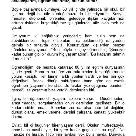
arkadaşlarım, öğretmenlerimiz, mezunlarımız,
Böyle başlayınca cümleye, 60 yıl içinde yalnızca bir okul, bir
işletme değil bir aile kurduğumuzu da hissediyorum. Sosyal
mesafe, ekonomik önlemler, geleceğe ilişkin kaygılarımızı
artıran risklerle kuşatıldığımız şu günlerde, aile olabilmek ne
güzel.
Umuyorum ki sağlığınız yerindedir; hem sizin hem de
sevdiklerinizin. Hepimiz soruları, hiç beklemediğimiz yerden
gelmiş bir sınavda gibiyiz. Konuştuğum kişilerden benzer
cümleleri duyuyorum; “Ben, böyle bir şey görmedim”, “Şimdiye
kadar bunun gibi bir durum hiç yaşamadım”, “Bu kadarını tahmin
etmezdim.”
Öğrenciliğimi de hesaba katarsak 80 yılım eğitim dünyasının
içinde geçti. Sanırım bu süre zarfında binden fazla öğretmenle
yolum kesişti. Her birinin farklı yönleri vardı ve her biri çok
değerliydi. Ancak dönüp baktığımda bana göre en esaslı
öğretmen yaşamın kendisi. Bu aralar yüzleştiğimiz pandemi
gerçeği ise yaşamın bize verdiği derslerden biri.
İlginç bir öğretmendir yaşam. Ezbere karşıdır. Düşünmeden,
araştırmadan, sorgulamadan onun dersinden geçilmez. Bir o
kadar adildir ama… Sınavları zor da olsa notu kıt değildir;
dürüst olana, emek verene, dersini çalışana kanaati yüksektir
daima.
Evlat, bil ki bugünler birer yaşam dersi. Okulun müfredatıyla,
anne-baba nasihatiyle, bir yere kadar geçebiliriz bu eşiği. Ne
mucize ne hurafe. Hiçbirinin faydası yok bu sınavda. Dünyada