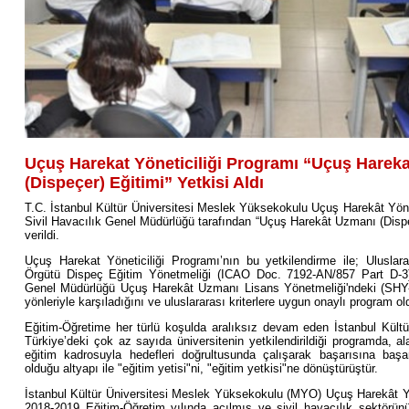
Uçuş Harekat Yöneticiliği Programı “Uçuş Harek
(Dispeçer) Eğitimi” Yetkisi Aldı
T.C. İstanbul Kültür Üniversitesi Meslek Yüksekokulu Uçuş Harekât Yönet
Sivil Havacılık Genel Müdürlüğü tarafından “Uçuş Harekât Uzmanı (Dispeç
verildi.
Uçuş Harekat Yöneticiliği Programı’nın bu yetkilendirme ile; Uluslara
Örgütü Dispeç Eğitim Yönetmeliği (ICAO Doc. 7192-AN/857 Part D-3)
Genel Müdürlüğü Uçuş Harekât Uzmanı Lisans Yönetmeliği'ndeki (SHY-
yönleriyle karşıladığını ve uluslararası kriterlere uygun onaylı program ol
Eğitim-Öğretime her türlü koşulda aralıksız devam eden İstanbul Kültür
Türkiye’deki çok az sayıda üniversitenin yetkilendirildiği programda, 
eğitim kadrosuyla hedefleri doğrultusunda çalışarak başarısına baş
olduğu altyapı ile "eğitim yetisi"ni, "eğitim yetkisi"ne dönüştürüştür.
İstanbul Kültür Üniversitesi Meslek Yüksekokulu (MYO) Uçuş Harekât Yö
2018-2019 Eğitim-Öğretim yılında açılmış ve sivil havacılık sektörün