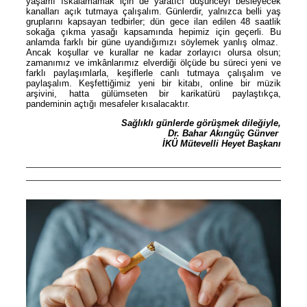
yaşamı ıskalamamak için de yaratıcı düşünceyi besleyecek
kanalları açık tutmaya çalışalım. Günlerdir, yalnızca belli yaş
gruplarını kapsayan tedbirler; dün gece ilan edilen 48 saatlik
sokağa çıkma yasağı kapsamında hepimiz için geçerli. Bu
anlamda farklı bir güne uyandığımızı söylemek yanlış olmaz.
Ancak koşullar ve kurallar ne kadar zorlayıcı olursa olsun;
zamanımız ve imkânlarımız elverdiği ölçüde bu süreci yeni ve
farklı paylaşımlarla, keşiflerle canlı tutmaya çalışalım ve
paylaşalım. Keşfettiğimiz yeni bir kitabı, online bir müzik
arşivini, hatta gülümseten bir karikatürü paylaştıkça,
pandeminin açtığı mesafeler kısalacaktır.
Sağlıklı günlerde görüşmek dileğiyle,
Dr. Bahar Akıngüç Günver
İKÜ Mütevelli Heyet Başkanı