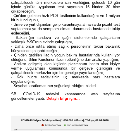
çalışabilecek tüm merkezlere izin verildiğini, gelecek 10 gün
içinde günlük uygulanan test sayısının 15 binden 30 bine
çıkabileceğini,
- Çin’den getirilen hızlı PCR testlerinin kullanıldığını ve 1 milyon
kit bulunduğunu,
- Umre ve yurt dışından gelip karantinaya alınanlarda pozitif test
saptanması ya da semptom olması durumunda hastanede takip
edileceğini,
- Bakanlığın randevu ve çağrı sistemlerinde çalışanların
yaklaşık %90’ının evinde çalıştığını,
- Daha önce istifa etmiş sağlık personelinin tekrar bakanlık
bünyesinde çalışabileceğini,
- Çin’den getirilen ilacın yoğun bakım hastalarında kullanılıyor
olduğunu, Bilim Kurulunun ilacın etkinliğine dair analiz yaptığını,
- Antikor gelişmiş olan kişilerin plazmasını hasta olan kişiye
verme uygulaması konusunda bir çerçeve çizildiğini ve
çalışabilecek merkezler için bir genelge yayınlandığını,
- Kök hücre tedavisinin üç merkezde bazı hastalara
uygulandığını,
- Seyahat kısıtlamasının yoğunlaştırıldığını bildirdi.
SB, COVID-19 tedavisi kapsamında web sayfasına
güncellemeler yaptı.
Detaylı bilgi için…