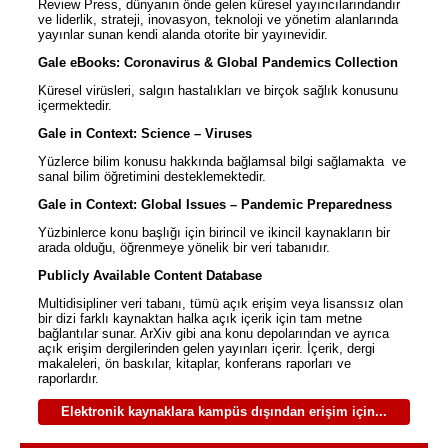
Review Press, dünyanın önde gelen küresel yayıncılarındandır
ve liderlik, strateji, inovasyon, teknoloji ve yönetim alanlarında
yayınlar sunan kendi alanda otorite bir yayınevidir.
Gale eBooks: Coronavirus & Global Pandemics Collection
Küresel virüsleri, salgın hastalıkları ve birçok sağlık konusunu
içermektedir.
Gale in Context: Science – Viruses
Yüzlerce bilim konusu hakkında bağlamsal bilgi sağlamakta ve
sanal bilim öğretimini desteklemektedir.
Gale in Context: Global Issues – Pandemic Preparedness
Yüzbinlerce konu başlığı için birincil ve ikincil kaynakların bir
arada olduğu, öğrenmeye yönelik bir veri tabanıdır.
Publicly Available Content Database
Multidisipliner veri tabanı, tümü açık erişim veya lisanssız olan
bir dizi farklı kaynaktan halka açık içerik için tam metne
bağlantılar sunar. ArXiv gibi ana konu depolarından ve ayrıca
açık erişim dergilerinden gelen yayınları içerir. İçerik, dergi
makaleleri, ön baskılar, kitaplar, konferans raporları ve
raporlardır.
Elektronik kaynaklara kampüs dışından erişim için...