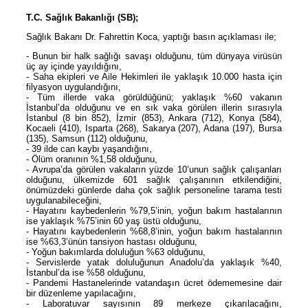
T.C. Sağlık Bakanlığı (SB);
Sağlık Bakanı Dr. Fahrettin Koca, yaptığı basın açıklaması ile;
- Bunun bir halk sağlığı savaşı olduğunu, tüm dünyaya virüsün
üç ay içinde yayıldığını,
- Saha ekipleri ve Aile Hekimleri ile yaklaşık 10.000 hasta için
filyasyon uygulandığını,
- Tüm illerde vaka görüldüğünü; yaklaşık %60 vakanın
İstanbul’da olduğunu ve en sık vaka görülen illerin sırasıyla
İstanbul (8 bin 852), İzmir (853), Ankara (712), Konya (584),
Kocaeli (410), Isparta (268), Sakarya (207), Adana (197), Bursa
(135), Samsun (112) olduğunu,
- 39 ilde can kaybı yaşandığını,
- Ölüm oranının %1,58 olduğunu,
- Avrupa’da görülen vakaların yüzde 10’unun sağlık çalışanları
olduğunu, ülkemizde 601 sağlık çalışanının etkilendiğini,
önümüzdeki günlerde daha çok sağlık personeline tarama testi
uygulanabileceğini,
- Hayatını kaybedenlerin %79,5’inin, yoğun bakım hastalarının
ise yaklaşık %75’inin 60 yaş üstü olduğunu,
- Hayatını kaybedenlerin %68,8’inin, yoğun bakım hastalarının
ise %63,3’ünün tansiyon hastası olduğunu,
- Yoğun bakımlarda doluluğun %63 olduğunu,
- Servislerde yatak doluluğunun Anadolu’da yaklaşık %40,
İstanbul’da ise %58 olduğunu,
- Pandemi Hastanelerinde vatandaşın ücret ödememesine dair
bir düzenleme yapılacağını,
- Laboratuvar sayısının 89 merkeze çıkarılacağını,