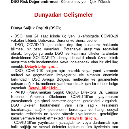
DSÖ Risk Değerlendirmesi:
Küresel seviye – Çok Yüksek
Dünyadan Gelişmeler
Dünya Sağlık Örgütü (DSÖ);
- DSÖ, son 24 saat içinde üç yeni ülke/bölgede COVID-19
vakaları bildirdi; Botsvana, Burundi ve Sierra Leone.
- DSÖ, COVID-19 için etiket dışı ilaç kullanımı hakkında
bilimsel bir özet yayınladı. Potansiyel araştırma tedavileri
olarak, birçoğu şu anda DSÖ ve katılımcı ülkeler tarafından
desteklenen SOLIDARITY deneyi de dahil olmak üzere klinik
araştırmalarda incelenmekte veya incelenecek olan bir dizi ilaç
önerildi.
Detaylı bilgi için…
- DSÖ, COVID-19 salgını için hazırlık veya yanıt vermede
mülteci ve göçmenlerin ihtiyaçlarını ele almanın öneminin
farkındadır. DSÖ Avrupa Bölgesi, mülteciler ve göçmenlerle
çalışan sağlık hizmetlerine yardımcı olmak için bir rehber belge
yayınladı.
Detaylı bilgi için…
- PAHO (PanAmerikan Sağlık Örgütü) Direktörü Dr. Carissa
Etienne, Amerika ülkelerinin COVID-19’un yayılmasını
yavaşlatmak için şimdi harekete geçmesi gerektiğini vurguladı.
DSÖ ülkeleri hastanelerin yanı sıra sağlık tesislerini
hazırlamaya, sağlık personelini korumaya ve hangi sosyal
mesafe tedbirlerin ne kadar süreyle uygulanması gerektiğine
karar vermeye teşvik etmektedir.
Detaylı bilgi için…
- COVID-19’un yayılmasını yavaşlatmak veya durdurmak için
halk sağlığı ve sosyal önlemler toplumun tüm üyelerinin tam