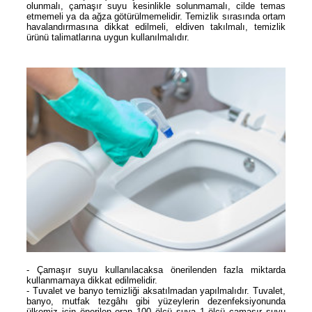
olunmalı, çamaşır suyu kesinlikle solunmamalı, cilde temas
etmemeli ya da ağza götürülmemelidir. Temizlik sırasında ortam
havalandırmasına dikkat edilmeli, eldiven takılmalı, temizlik
ürünü talimatlarına uygun kullanılmalıdır.
- Çamaşır suyu kullanılacaksa önerilenden fazla miktarda
kullanmamaya dikkat edilmelidir.
- Tuvalet ve banyo temizliği aksatılmadan yapılmalıdır. Tuvalet,
banyo, mutfak tezgâhı gibi yüzeylerin dezenfeksiyonunda
ülkemiz için önerilen oran 100 ölçü suya 1 ölçü çamaşır suyu