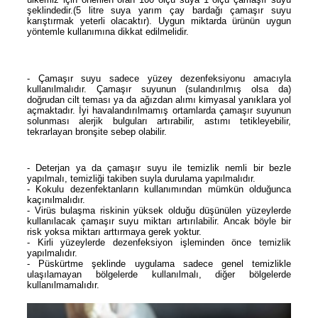
şeklindedir.(5 litre suya yarım çay bardağı çamaşır suyu
karıştırmak yeterli olacaktır). Uygun miktarda ürünün uygun
yöntemle kullanımına dikkat edilmelidir.
- Çamaşır suyu sadece yüzey dezenfeksiyonu amacıyla
kullanılmalıdır. Çamaşır suyunun (sulandırılmış olsa da)
doğrudan cilt teması ya da ağızdan alımı kimyasal yanıklara yol
açmaktadır. İyi havalandırılmamış ortamlarda çamaşır suyunun
solunması alerjik bulguları artırabilir, astımı tetikleyebilir,
tekrarlayan bronşite sebep olabilir.
- Deterjan ya da çamaşır suyu ile temizlik nemli bir bezle
yapılmalı, temizliği takiben suyla durulama yapılmalıdır.
- Kokulu dezenfektanların kullanımından mümkün olduğunca
kaçınılmalıdır.
- Virüs bulaşma riskinin yüksek olduğu düşünülen yüzeylerde
kullanılacak çamaşır suyu miktarı artırılabilir. Ancak böyle bir
risk yoksa miktarı arttırmaya gerek yoktur.
- Kirli yüzeylerde dezenfeksiyon işleminden önce temizlik
yapılmalıdır.
- Püskürtme şeklinde uygulama sadece genel temizlikle
ulaşılamayan bölgelerde kullanılmalı, diğer bölgelerde
kullanılmamalıdır.