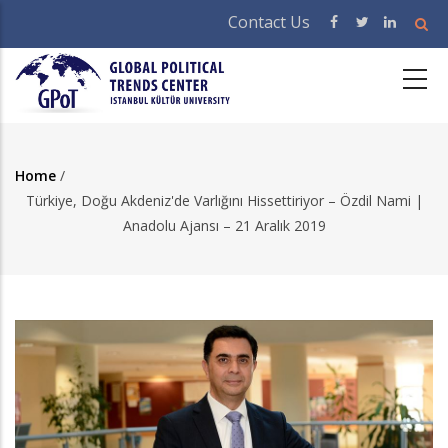
Skip
Contact Us
to
main
content
Home
/
Breadcrumb
Türkiye, Doğu Akdeniz'de Varlığını Hissettiriyor – Özdil Nami |
Anadolu Ajansı – 21 Aralık 2019