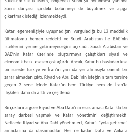
Suudi-Emirlik ikilisinin, bölgedeki Sünni-Şii bölünmesi yanında
Sünni dünyası içindeki bölünmeyi de büyütmek ve açığa
çıkartmak istediği izlenmekteydi.
Katar, egemenliğiyle uyuşmadığını vurguladığı bu 13 maddelik
ültimatomu hemen reddetti ve Suudi Arabistan ile BAE’nin
isteklerini yerine getirmeyeceğini açıkladı. Suudi Arabistan ve
BAE’nin Katar üzerinde oluşturmaya çalıştıkları siyasi ve
ekonomik baskı esasen çok ağırdı. Ancak, Katar bu baskıdan kısa
bir sürede Türkiye ve İran’ın yanında yer almasıyla önemli bir
zarar almadan çıktı. Riyad ve Abu Dabi’nin isteğinin tam tersine
geçen 3 sene içinde Katar’ın hem Türkiye hem de İran’la
ilişkileri daha da arttı ve çeşitlendi.
Birçoklarına göre Riyad ve Abu Dabi’nin esas amacı Katar’da bir
saray darbesi yapmak ve Katar yönetimini değiştirmekti.
Neticede Riyad ve Abu Dabi yönetimleri, Katar’ı “yola getirme”
amaçlarına da ulaşamadılar. Her ne kadar Doha ve Ankara