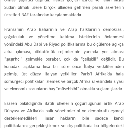
olması şaşırtıcı değildir. Hafter güçleri içinde yer alan başta
Sudan olmak üzere birçok ülkeden getirilen paralı askerlerin
ücretleri BAE tarafından karşılanmaktadır.
Fransa’nın Arap Baharının ve Arap halklarının demokrasi,
çoğulculuk ve yönetime katılma isteklerinin önlenmesi
yönündeki Abu Dabi ve Riyad politikalarına bu ölçülerde açıkça
arka çıkması, diktatörlük rejimlerinin yanında yer alması
“şaşırtıcı” gelmekle beraber, çok da “çelişkili” değildir. Bu
konudaki açıklama kısa bir süre önce İtalya yetkililerinden
gelmiş, üst düzey İtalyan yetkililer Paris’i Afrika’da hala
sömürgeci politikalar izlemek ve birçok Afrika ülkesindeki siyasi
ve ekonomik sorunların baş “müsebbibi” olmakla suçlamışlardır.
Esasen bakıldığında Batılı ülkelerin çoğunluğunun artık Arap
Dünyası ve Afrika’da halk yönetimlerini ve demokratikleşmeyi
desteklemedikleri, insan haklarını bile sadece kendi
politikalarını gerçekleştirmek ve dış politikada bu bölgelerdeki