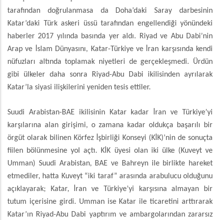
tarafından doğrulanmasa da Doha’daki Saray darbesinin
Katar’daki Türk askeri üssü tarafından engellendiği yönündeki
haberler 2017 yılında basında yer aldı. Riyad ve Abu Dabi’nin
Arap ve İslam Dünyasını, Katar-Türkiye ve İran karşısında kendi
nüfuzları altında toplamak niyetleri de gerçekleşmedi. Ürdün
gibi ülkeler daha sonra Riyad-Abu Dabi ikilisinden ayrılarak
Katar’la siyasi ilişkilerini yeniden tesis ettiler.
Suudi Arabistan-BAE ikilisinin Katar kadar İran ve Türkiye’yi
karşılarına alan girişimi, o zamana kadar oldukça başarılı bir
örgüt olarak bilinen Körfez İşbirliği Konseyi (KİK)’nin de sonuçta
fiilen bölünmesine yol açtı. KİK üyesi olan iki ülke (Kuveyt ve
Umman) Suudi Arabistan, BAE ve Bahreyn ile birlikte hareket
etmediler, hatta Kuveyt “iki taraf” arasında arabulucu olduğunu
açıklayarak; Katar, İran ve Türkiye’yi karşısına almayan bir
tutum içerisine girdi. Umman ise Katar ile ticaretini arttırarak
Katar’ın Riyad-Abu Dabi yaptırım ve ambargolarından zararsız