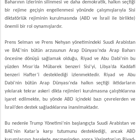
Baharının izlerinin silinmesi ve daha demokratik, halkın seçtiği
bir rejime geçişin engellenmesi yönünde çalışmışlarıyla Sisi
diktatörlük rejiminin kurulmasında (ABD ve İsrail ile birlikte)
önemli bir rol oynamışlardır.
Prens Selman ve Prens Nehyan yönetimindeki Suudi Arabistan
ve BAE’nin bütün arzusunun Arap Dünyası’nda Arap Baharı
öncesine dönüşü sağlamak olduğu, Riyad ve Abu Dabi’nin bu
yüzden Mısır’da Mübarek benzeri Sisi’yi, Libya’da Kaddafi
benzeri Hafter’i desteklediği izlenmektedir. Riyad ve Abu
Dabi’nin bütün Arap Dünyası’nda halkın seçtiği iktidarların
yıkılarak tekrar askeri dikta rejimleri kurulmasına çalıştıklarına
işaret edilmekte, bu yönde ABD içindeki bazı çevrelerden ve
İsrail’den destek sağladıklarına inanılmaktadır.
Bu nedenle Trump Yönetimi’nin başlangıçta Suudi Arabistan ve
BAE’nin Katar’a karşı tutumunu desteklediği, ancak ABD
kurumlarının harekete geçmesinden sonra Vaşington’un Riyad-