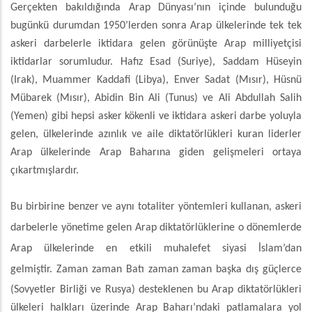
Gerçekten bakıldığında Arap Dünyası’nın içinde bulunduğu
bugünkü durumdan 1950’lerden sonra Arap ülkelerinde tek tek
askeri darbelerle iktidara gelen görünüşte Arap milliyetçisi
iktidarlar sorumludur. Hafız Esad (Suriye), Saddam Hüseyin
(Irak), Muammer Kaddafi (Libya), Enver Sadat (Mısır), Hüsnü
Mübarek (Mısır), Abidin Bin Ali (Tunus) ve Ali Abdullah Salih
(Yemen) gibi hepsi asker kökenli ve iktidara askeri darbe yoluyla
gelen, ülkelerinde azınlık ve aile diktatörlükleri kuran liderler
Arap ülkelerinde Arap Baharına giden gelişmeleri ortaya
çıkartmışlardır.
Bu birbirine benzer ve aynı totaliter yöntemleri kullanan, askeri
darbelerle yönetime gelen Arap diktatörlüklerine o dönemlerde
Arap ülkelerinde en etkili muhalefet siyasi İslam’dan
gelmiştir.
Zaman zaman Batı zaman zaman başka dış güçlerce
(Sovyetler Birliği ve Rusya) desteklenen bu Arap diktatörlükleri
ülkeleri halkları üzerinde Arap Baharı’ndaki patlamalara yol