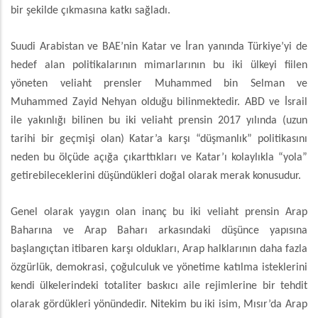
bir şekilde çıkmasına katkı sağladı.
Suudi Arabistan ve BAE’nin Katar ve İran yanında Türkiye’yi de
hedef alan politikalarının mimarlarının bu iki ülkeyi fiilen
yöneten veliaht prensler Muhammed bin Selman ve
Muhammed Zayid Nehyan olduğu bilinmektedir. ABD ve İsrail
ile yakınlığı bilinen bu iki veliaht prensin 2017 yılında (uzun
tarihi bir geçmişi olan) Katar’a karşı “düşmanlık” politikasını
neden bu ölçüde açığa çıkarttıkları ve Katar’ı kolaylıkla “yola”
getirebileceklerini düşündükleri doğal olarak merak konusudur.
Genel olarak yaygın olan inanç bu iki veliaht prensin Arap
Baharına ve Arap Baharı arkasındaki düşünce yapısına
başlangıçtan itibaren karşı oldukları, Arap halklarının daha fazla
özgürlük, demokrasi, çoğulculuk ve yönetime katılma isteklerini
kendi ülkelerindeki totaliter baskıcı aile rejimlerine bir tehdit
olarak gördükleri yönündedir. Nitekim bu iki isim, Mısır’da Arap